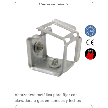
arrow_forward
Ver producto
Abrazadera metálica para mazos de
cables CHS
Abrazadera metálica para fijar con
clavadora a gas en paredes y techos