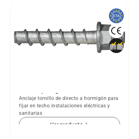
Anclaje tornillo Ø6 directo a hormigón
BTS-6 Espárrago
Anclaje tornillo de directo a hormigón para
fijar en techo instalaciones eléctricas y
sanitarias
arrow_forward
Ver producto