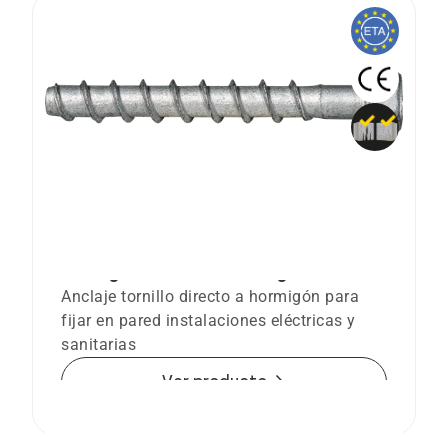
BTS-6 B. Anclaje tornillo Ø6 directo a
hormigón con cabeza hexagonal
Anclaje tornillo directo a hormigón para
fijar en pared instalaciones eléctricas y
sanitarias
arrow_forward
Ver producto