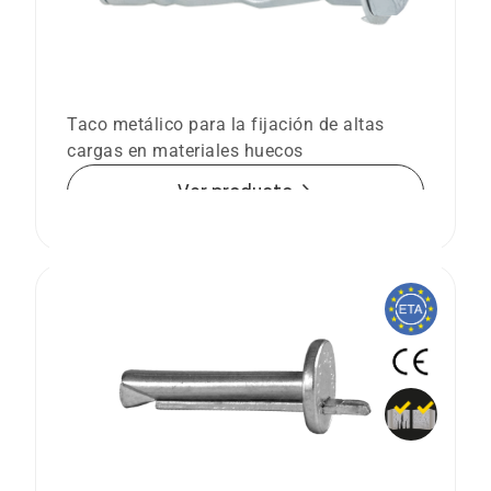
Taco metálico HRM para altas cargas
en materiales huecos
Taco metálico para la fijación de altas
cargas en materiales huecos
arrow_forward
Ver producto