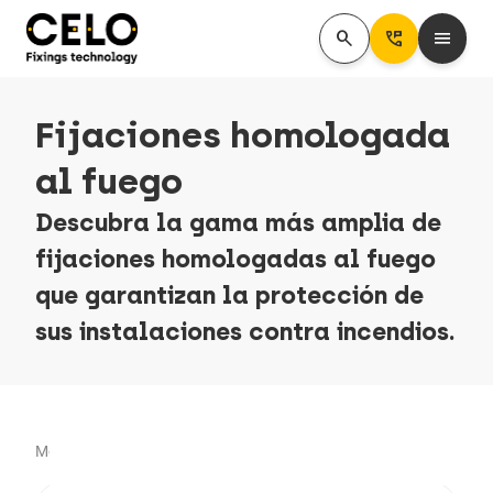
search
Perm_Phone_Msg
menu
Fijaciones homologada
al fuego
Descubra la gama más amplia de
fijaciones homologadas al fuego
que garantizan la protección de
sus instalaciones contra incendios.
Mostrando 36 artículo(s)