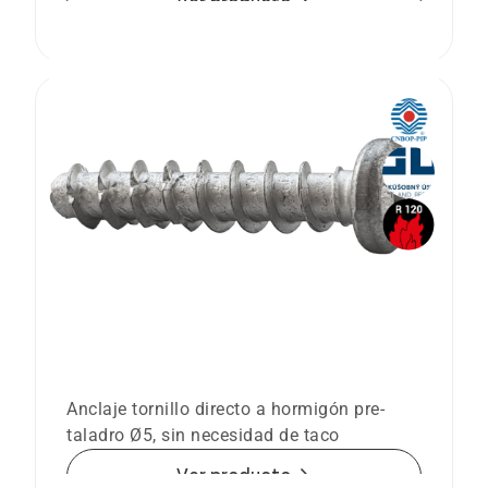
arrow_forward
Ver producto
Anclaje tornillo Ø5 directo a hormigón
BTS-5 Cabeza alomada
Anclaje tornillo directo a hormigón pre-
taladro Ø5, sin necesidad de taco
arrow_forward
Ver producto