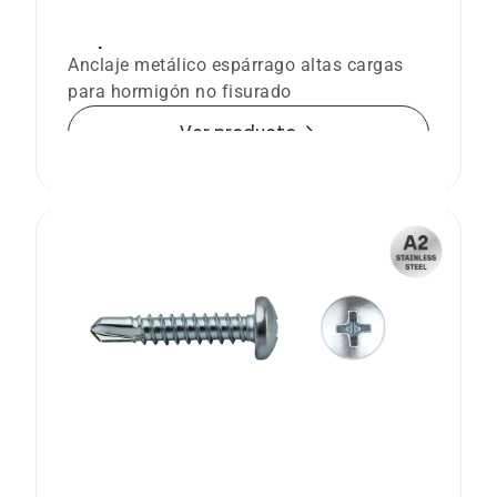
Ancl. espárrago homologado opción 7
BA plus
Anclaje metálico espárrago altas cargas
para hormigón no fisurado
arrow_forward
Ver producto
Tornillo punta broca DIN 7504N