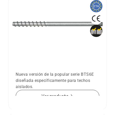
Tornillo para concreto BTS6 E largo con
rosca de conexión métrica
Nueva versión de la popular serie BTS6E
diseñada específicamente para techos
aislados.
arrow_forward
Ver producto