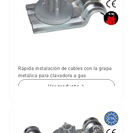
Grapa metálica para clavadora a gas
PFT
Rápida instalación de cables con la grapa
metálica para clavadora a gas
arrow_forward
Ver producto