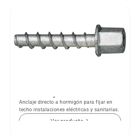
Anclaje tornillo Ø6 directo a hormigón
BTS-6 H Manguito
Anclaje directo a hormigón para fijar en
techo instalaciones eléctricas y sanitarias.
arrow_forward
Ver producto