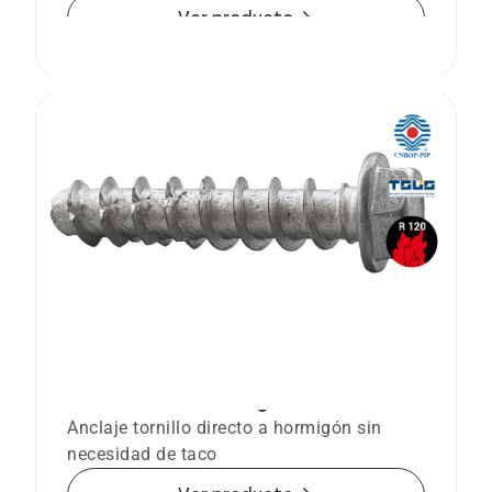
arrow_forward
Ver producto
Anclaje tornillo Ø5 directo a hormigón
BTS-5 B Cabeza hexagonal
Anclaje tornillo directo a hormigón sin
necesidad de taco