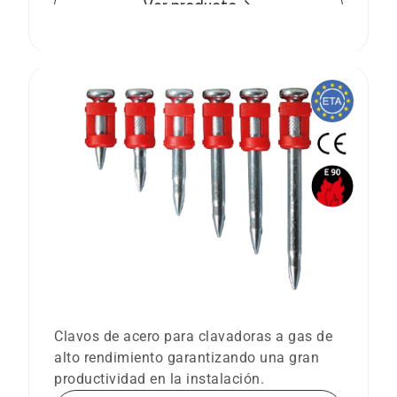
arrow_forward
Ver producto
Clavos reforzados XHA para FORCE
ONE+
Clavos de acero para clavadoras a gas de
alto rendimiento garantizando una gran
productividad en la instalación.