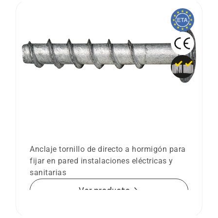
Anclaje tornillo Ø6 directo a hormigón
BTS-6 PT Cabeza ancha
Anclaje tornillo de directo a hormigón para
fijar en pared instalaciones eléctricas y
sanitarias
arrow_forward
Ver producto