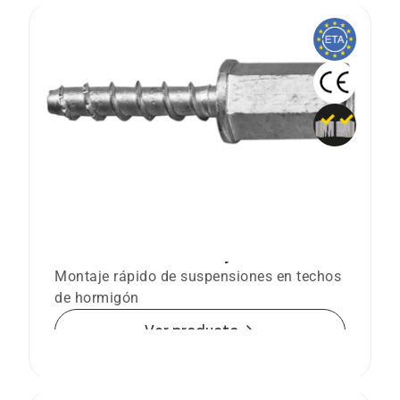
Tornillo para hormigón BTS6 H con
doble rosca interna M8 y M10
Montaje rápido de suspensiones en techos
de hormigón
arrow_forward
Ver producto