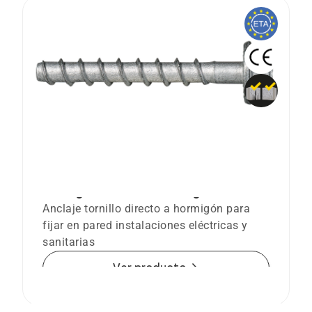
BTS-6 BL Anclaje tornillo Ø6 directo a
hormigón con cabeza hexagonal
Anclaje tornillo directo a hormigón para
fijar en pared instalaciones eléctricas y
sanitarias
arrow_forward
Ver producto