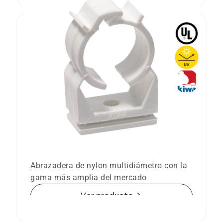
Abrazadera de plástico Abranyl®
Classic AN
Abrazadera de nylon multidiámetro con la
gama más amplia del mercado
arrow_forward
Ver producto