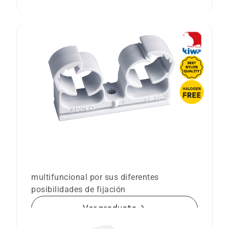
Abrazadera Abranyl® Doble ABMD
Abrazadera doble de nylon multidiámetro y
multifuncional por sus diferentes
posibilidades de fijación
arrow_forward
Ver producto