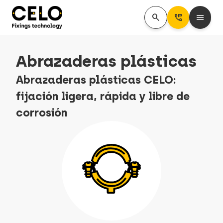
search
Perm_Phone_Msg
menu
Abrazaderas plásticas
Abrazaderas plásticas CELO:
fijación ligera, rápida y libre de
corrosión