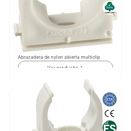
Abrazadera de plástico multiclip nylon
MC
Abrazadera de nylon abierta multiclip
arrow_forward
Ver producto