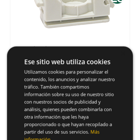
Abrazadera Multiclip UT
Abrazadera de polietileno HDPE abierta
para clavadora a gas
×
arrow_forward
Ver producto
Ese sitio web utiliza cookies
Utilizamos cookies para personalizar el
contenido, los anuncios y analizar nuestro
tráfico. También compartimos
información sobre su uso de nuestro sitio
con nuestros socios de publicidad y
análisis, quienes pueden combinarla con
otra información que les haya
proporcionado o que hayan recopilado a
partir del uso de sus servicios.
Más
información