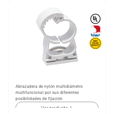
Abrazadera de plástico Abranyl® Max
ABM
Abrazadera de nylon multidiámetro
multifuncional por sus diferentes
posibilidades de fijación
arrow_forward
Ver producto