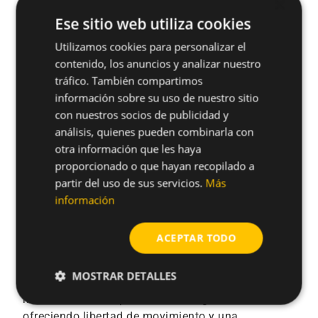
×
Ese sitio web utiliza cookies
Utilizamos cookies para personalizar el
Descubre la potencia y
contenido, los anuncios y analizar nuestro
tráfico. También compartimos
velocidad de nuestras
información sobre su uso de nuestro sitio
clavadoras a gas: una solución
con nuestros socios de publicidad y
sin cables ni compresores que
análisis, quienes pueden combinarla con
otra información que les haya
transforma tu instalación en
proporcionado o que hayan recopilado a
hormigón, acero o madera en una
partir del uso de sus servicios.
Más
información
tarea rápida y precisa.
Las
clavadoras a gas de CELO
están diseñadas
ACEPTAR TODO
para quienes buscan
máxima eficiencia en la
fijación profesional
. Gracias a su sistema de
MOSTRAR DETALLES
disparo por gas, estas herramientas eliminan la
necesidad de compresores o mangueras,
ofreciendo libertad de movimiento y una