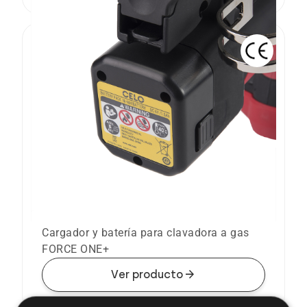
Cargador y batería para clavadora a gas
FORCE ONE+
Cargador y batería para clavadora a gas
FORCE ONE+
arrow_forward
Ver producto