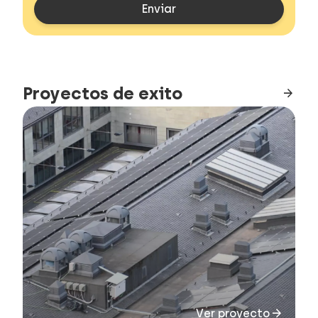
Proyectos de exito
arrow_forward
arrow_forward
Ver proyecto