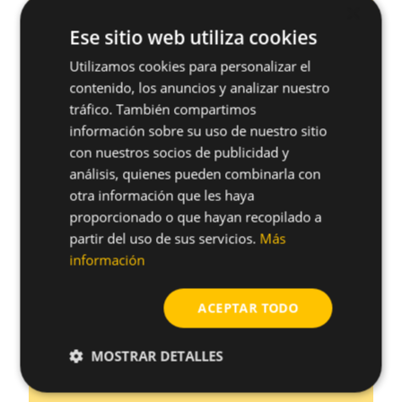
¿Tienes alguna duda o consulta? Por favor
×
rellena todos los campos del formulario y te
Ese sitio web utiliza cookies
responderemos. Recuerda que cuantos más
Utilizamos cookies para personalizar el
detalles aportes mejor podremos responderte.
contenido, los anuncios y analizar nuestro
EMAIL
*
tráfico. También compartimos
información sobre su uso de nuestro sitio
con nuestros socios de publicidad y
NOMBRE
*
análisis, quienes pueden combinarla con
otra información que les haya
proporcionado o que hayan recopilado a
APELLIDO/S
*
partir del uso de sus servicios.
Más
información
PERFIL
*
ACEPTAR TODO
EMPRESA
*
MOSTRAR DETALLES