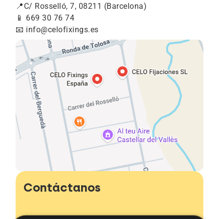
📍C/ Rosselló, 7, 08211 (Barcelona)
📱 669 30 76 74
📧 info@celofixings.es
Contáctanos