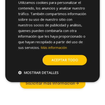
Utilizamos cookies para personalizar el
Diámetro
Profundidad
contenido, los anuncios y analizar nuestro
Ø Tornillo
unfold_more
unfold
unfold_more
Del Agujero
De Agujero
Referencia
(mm)
tráfico. También compartimos información
(mm)
(mm)
sobre su uso de nuestro sitio con
9ZG530BTSB
6.4
5
35
nuestros socios de publicidad y análisis,
quienes pueden combinarla con otra
9ZG545BTSB
6.4
5
35
información que les haya proporcionado o
que hayan recopilado a partir del uso de
9ZG560BTSB
6.4
5
35
sus servicios.
Más información
ACEPTAR TODO
¿Tienes alguna duda sobre este
MOSTRAR DETALLES
producto?
arrow_forward
Solicitar más información