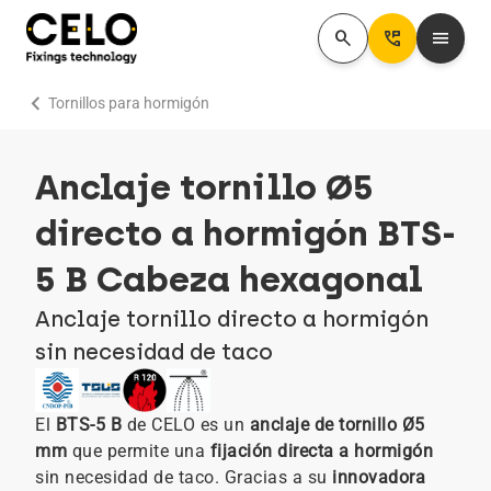
search
Perm_Phone_Msg
menu
chevron_right
Tornillos para hormigón
Anclaje tornillo Ø5
directo a hormigón BTS-
5 B Cabeza hexagonal
Anclaje tornillo directo a hormigón
sin necesidad de taco
El
BTS-5 B
de CELO es un
anclaje de tornillo Ø5
mm
que permite una
fijación directa a hormigón
sin necesidad de taco. Gracias a su
innovadora