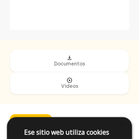
download
Documentos
play_circle
Videos
Referencias
Aplicaciones
Especificacio
×
Ese sitio web utiliza cookies
filter_list
FILTRAR POR: