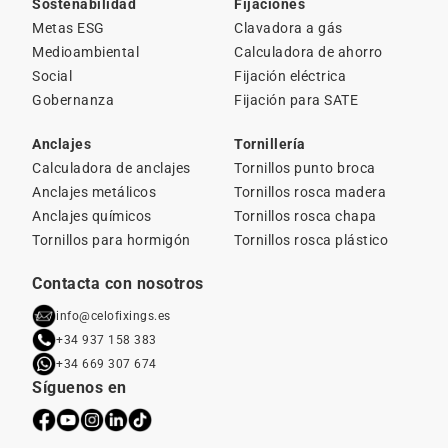
Sostenabilidad
Fijaciones
Metas ESG
Clavadora a gás
Medioambiental
Calculadora de ahorro
Social
Fijación eléctrica
Gobernanza
Fijación para SATE
Anclajes
Tornillería
Calculadora de anclajes
Tornillos punto broca
Anclajes metálicos
Tornillos rosca madera
Anclajes químicos
Tornillos rosca chapa
Tornillos para hormigón
Tornillos rosca plástico
Contacta con nosotros
info@celofixings.es
+34 937 158 383
+34 669 307 674
Síguenos en