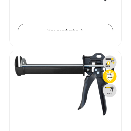
Pistola inyectora APVM
Pistola inyectora APVM
arrow_forward
Ver producto
Pistola inyectora APP 380 para