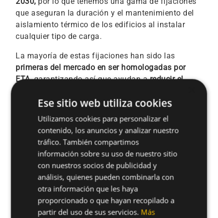
2030,
por lo que tenemos una gama de fijaciones
que aseguran la duración y el mantenimiento del
aislamiento térmico de los edificios al instalar
cualquier tipo de carga.
La mayoría de estas fijaciones han sido las
primeras del mercado en ser homologadas por
ETA
, garantizando así que ayudan a
reducir el
×
consumo de energía, disminuir la factura
Ese sitio web utiliza cookies
energética y minimizar la huella de carbono de los
edificio
s.
Utilizamos cookies para personalizar el
contenido, los anuncios y analizar nuestro
tráfico. También compartimos
información sobre su uso de nuestro sitio
con nuestros socios de publicidad y
análisis, quienes pueden combinarla con
otra información que les haya
proporcionado o que hayan recopilado a
partir del uso de sus servicios.
Más