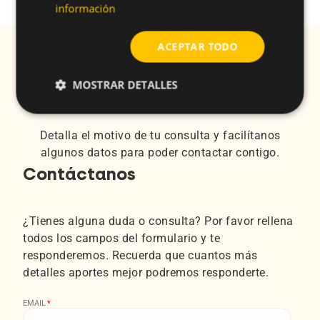
información
ACEPTAR TODO
¿Tienes dudas sobre el
compromiso de sostenibilidad de
MOSTRAR DETALLES
CELO?
Detalla el motivo de tu consulta y facilítanos
algunos datos para poder contactar contigo.
Contáctanos
¿Tienes alguna duda o consulta? Por favor rellena
todos los campos del formulario y te
responderemos. Recuerda que cuantos más
detalles aportes mejor podremos responderte.
EMAIL
*