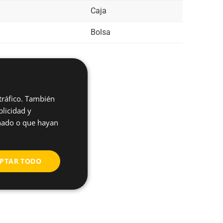
Caja
Bolsa
×
 tráfico. También
licidad y
ucto?
onado o que hayan
PTAR TODO