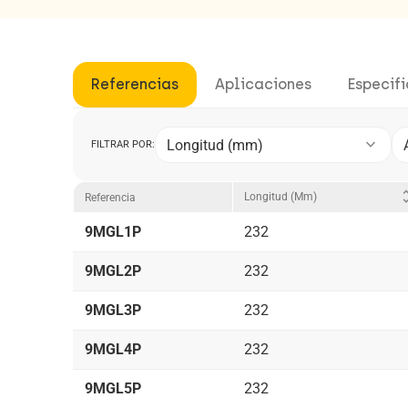
Referencias
Aplicaciones
Especif
keyboard_arrow_down
Longitud (mm)
FILTRAR POR:
unfold
Longitud (mm)
Referencia
9MGL1P
232
9MGL2P
232
9MGL3P
232
9MGL4P
232
9MGL5P
232