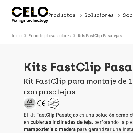
keyboard_arrow_right
keyboard_arrow_right
Productos
Soluciones
Sop
chevron_right
chevron_right
Inicio
Soporte placas solares
Kits FastClip Pasatejas
Kits FastClip Pasa
Kit FastClip para montaje de 
con pasatejas
El kit
FastClip Pasatejas
es una solución completa
en
cubiertas inclinadas de teja
, perforando la p
mampostería o madera
para garantizar una insta