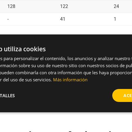
128
122
24
-
41
1
b utiliza cookies
s para personalizar el contenido, los anuncios y analizar nuestro
mación sobre su uso de nuestro sitio con nuestros socios de pub
nes alguna duda sobre este prod
s pueden combinarla con otra información que les haya proporci
r del uso de sus servicios.
Más información
arrow_forward
Solicitar más información
TALLES
ACE