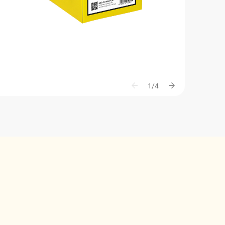
arrow_back
arrow_forward
1/4