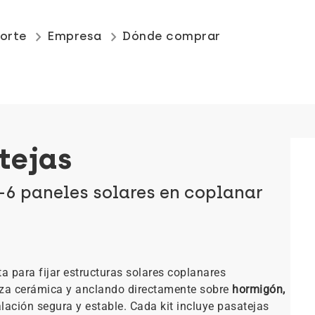
keyboard_arrow_right
keyboard_arrow_right
orte
Empresa
Dónde comprar
tejas
1-6 paneles solares en coplanar
 para fijar estructuras solares coplanares
ieza cerámica y anclando directamente sobre
hormigón,
lación segura y estable. Cada kit incluye pasatejas