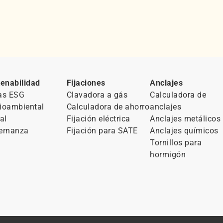
enabilidad
Fijaciones
Anclajes
as ESG
Clavadora a gás
Calculadora de
ioambiental
Calculadora de ahorro
anclajes
al
Fijación eléctrica
Anclajes metálicos
ernanza
Fijación para SATE
Anclajes químicos
Tornillos para
hormigón