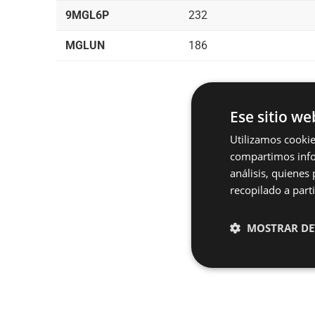
9MGL6P
232
MGLUN
186
Ese sitio we
Utilizamos cookie
compartimos infor
¿Tie
análisis, quiene
recopilado a parti
MOSTRAR DE