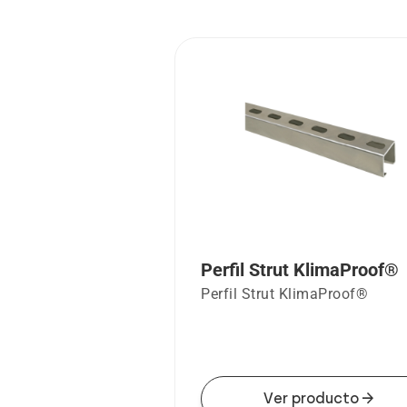
Perfil Strut KlimaProof®
Perfil Strut KlimaProof®
arrow_forward
Ver producto