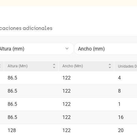
icaciones adicionales
keyboard_arrow_down
Altura (mm)
Ancho (mm)
_more
unfold_more
unfold_more
Altura (mm)
Ancho (mm)
Unidades D
86.5
122
4
86.5
122
8
86.5
122
1
86.5
122
16
128
122
20