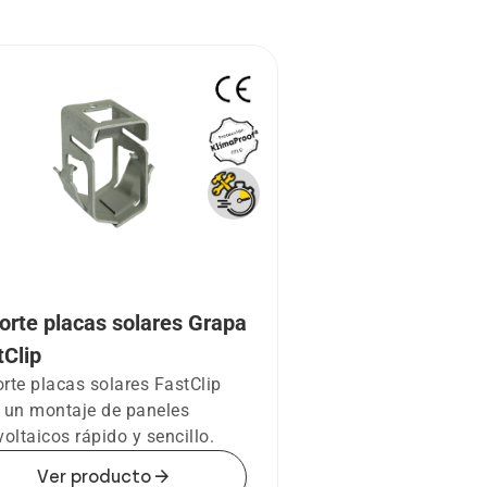
orte placas solares Grapa
tClip
rte placas solares FastClip
 un montaje de paneles
voltaicos rápido y sencillo.
arrow_forward
Ver producto