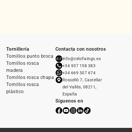
Tornillería
Contacta con nosotros
Tornillos punto broca
info@celofixings.es
Tornillos rosca
+34 937 158 383
madera
+34 669 307 674
Tornillos rosca chapa
Rosselló 7, Castellar
Tornillos rosca
del Vallès, 08211,
plástico
España
Síguenos en