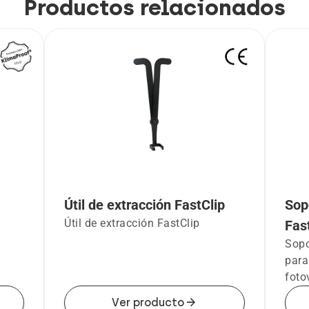
Productos relacionados
Útil de extracción FastClip
Sop
Útil de extracción FastClip
Fas
Sopo
para
foto
arrow_forward
Ver producto