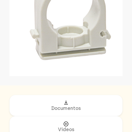
download
Documentos
play_circle
Videos