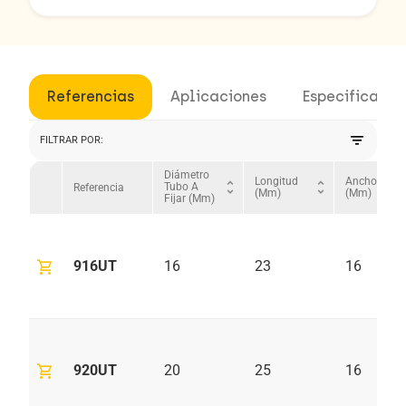
Referencias
Aplicaciones
Especificacio
filter_list
FILTRAR POR:
Diámetro
Longitud
Ancho
unfold_more
unfold_more
un
Tubo A
Referencia
(mm)
(mm)
Fijar (mm)
shopping_cart
916UT
16
23
16
shopping_cart
920UT
20
25
16