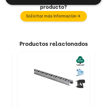
producto?
arrow_forward
Solicitar más información
Productos relacionados