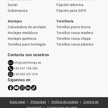
Social
Fijación eléctrica
Gobernanza
Fijación para SATE
Anclajes
Tornillería
Calculadora de anclajes
Tornillos punto broca
Anclajes metálicos
Tornillos rosca madera
Anclajes químicos
Tornillos rosca chapa
Tornillos para hormigón
Tornillos rosca plástico
Contacta con nosotros
info@celofixings.es
+34 937 158 383
+34 669 307 674
Síguenos en
Aviso legal
Privacidad
Política de cookies
Control de
privacidad
Condiciones de venta