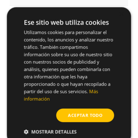
×
Ese sitio web utiliza cookies
shopping_cart
925UT
25
30.5
16
Utilizamos cookies para personalizar el
contenido, los anuncios y analizar nuestro
tráfico. También compartimos
información sobre su uso de nuestro sitio
shopping_cart
932UT
32
38
16
con nuestros socios de publicidad y
análisis, quienes pueden combinarla con
otra información que les haya
proporcionado o que hayan recopilado a
partir del uso de sus servicios.
Más
shopping_cart
940UT
40
46
16
información
ACEPTAR TODO
MOSTRAR DETALLES
¿Tienes alguna duda sobre este