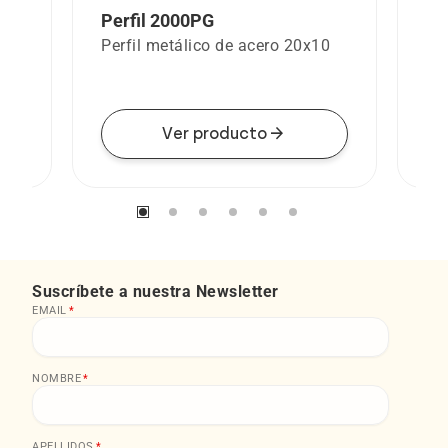
Perfil 2000PG
Pe
a
Perfil metálico de acero 20x10
Pe
arrow_forward
Ver producto
Suscríbete a nuestra Newsletter
EMAIL
*
NOMBRE
*
APELLIDOS
*