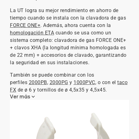
La UT logra su mejor rendimiento en ahorro de
tiempo cuando se instala con la clavadora de gas
FORCE ONE+
. Además, ahora cuenta con la
homologación ETA
cuando se usa como un
sistema completo: clavadora de gas FORCE ONE+
+ clavos XHA (la longitud mínima homologada es
de 22 mm) + accesorios de clavado, garantizando
la seguridad en sus instalaciones.
También se puede combinar con los
perfiles
2000PB
,
2000PG
y
1000PVC
, o con el
taco
FX
de ø 6 y tornillos de ø 4,5x35 y 4,5x45.
keyboard_arrow_down
Ver más