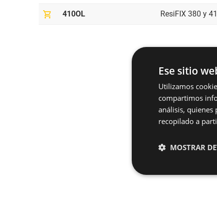
shopping_cart
410OL
ResiFIX 380 y 4
Ese sitio we
Utilizamos cookie
¿Tie
compartimos infor
análisis, quiene
recopilado a parti
MOSTRAR DE