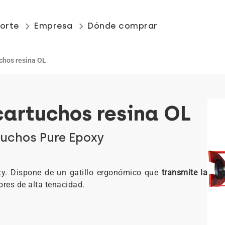
keyboard_arrow_right
keyboard_arrow_right
orte
Empresa
Dónde comprar
uchos resina OL
cartuchos resina OL
tuchos Pure Epoxy
xy
. Dispone de un gatillo ergonómico que
transmite la
ores de alta tenacidad.