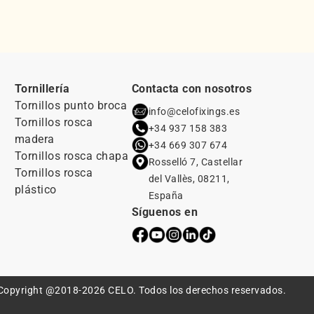
Tornillería
Contacta con nosotros
Tornillos punto broca
info@celofixings.es
Tornillos rosca
+34 937 158 383
madera
+34 669 307 674
Tornillos rosca chapa
Rosselló 7, Castellar
Tornillos rosca
del Vallès, 08211,
plástico
España
Síguenos en
Copyright @2018-2026 CELO. Todos los derechos reservados.