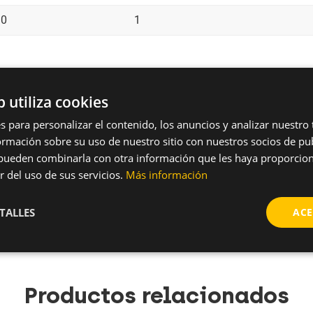
10
1
b utiliza cookies
s para personalizar el contenido, los anuncios y analizar nuestro
nes alguna duda sobre este prod
mación sobre su uso de nuestro sitio con nuestros socios de pub
s pueden combinarla con otra información que les haya proporci
arrow_forward
Solicitar más información
r del uso de sus servicios.
Más información
TALLES
ACE
Productos relacionados