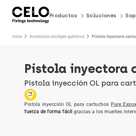
keyboard_arrow_right
keyboard_arrow_right
Productos
Soluciones
Sop
chevron_right
chevron_right
Inicio
Accesorios anclajes químicos
Pistola inyectora cart
Pistola inyectora 
Pistola inyección OL para car
Pistola inyección OL para cartuchos
Pure Expo
fuerza de forma fácil
gracias a los muelles interi