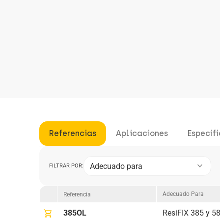
Referencias
Aplicaciones
Especif
keyboard_arrow_down
Adecuado para
FILTRAR POR:
Adecuado Para
Referencia
shopping_cart
385OL
ResiFIX 385 y 5