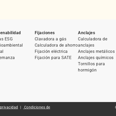
enabilidad
Fijaciones
Anclajes
as ESG
Clavadora a gás
Calculadora de
ioambiental
Calculadora de ahorro
anclajes
al
Fijación eléctrica
Anclajes metálicos
ernanza
Fijación para SATE
Anclajes químicos
Tornillos para
hormigón
 privacidad
Condiciones de