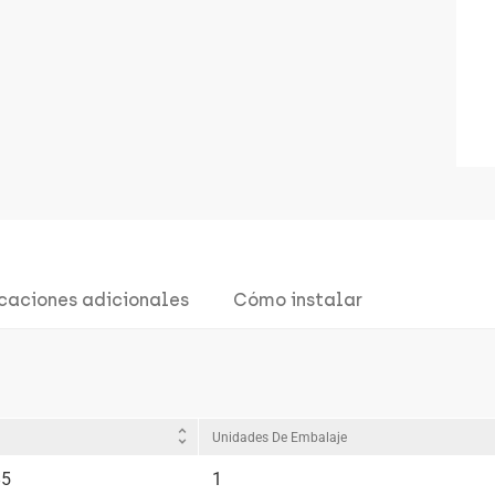
icaciones adicionales
Cómo instalar
unfold_more
Unidades De Embalaje
85
1