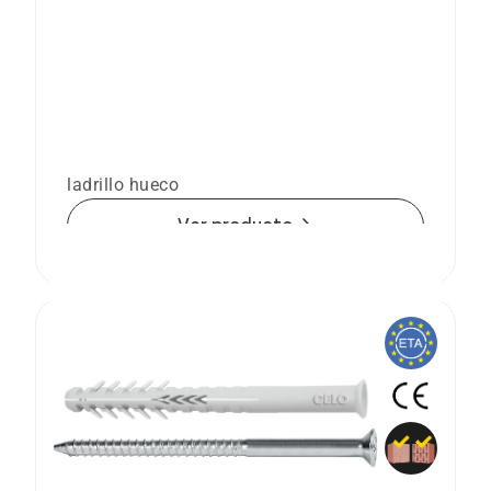
Taco largo para mampostería HBR
Taco largo de nylon para mampostería y
ladrillo hueco
arrow_forward
Ver producto