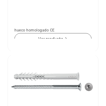
Taco largo para mampostería HBR SSP
Taco largo para mampostería y ladrillo
hueco homologado CE
arrow_forward
Ver producto