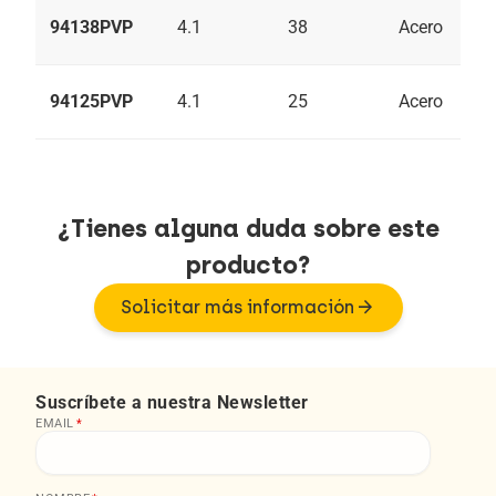
94138PVP
4.1
38
Acero
94125PVP
4.1
25
Acero
¿Tienes alguna duda sobre este
producto?
arrow_forward
Solicitar más información
Suscríbete a nuestra Newsletter
EMAIL
*