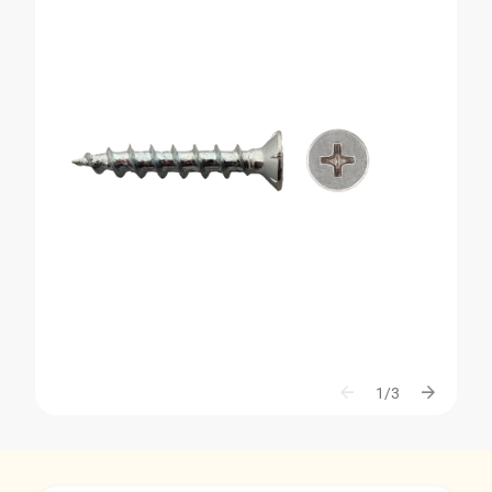
arrow_back
arrow_forward
1/3