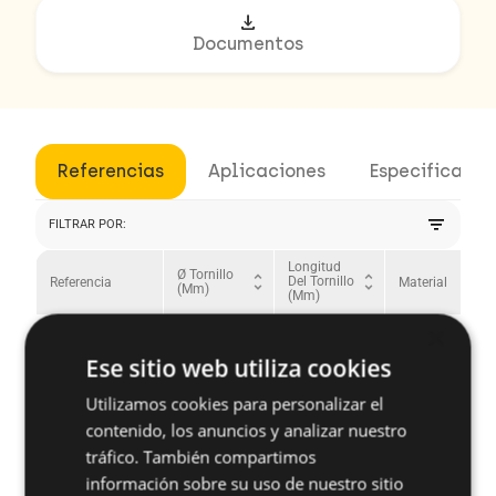
download
Documentos
Referencias
Aplicaciones
Especificacio
filter_list
FILTRAR POR:
Longitud
Ø Tornillo
unfold_more
unfold_more
unfold_more
Del Tornillo
Material
Referencia
(mm)
(mm)
×
9W4125PVP
4.1
25
Acero
Ese sitio web utiliza cookies
Utilizamos cookies para personalizar el
94116PVP
4.1
16
Acero
contenido, los anuncios y analizar nuestro
tráfico. También compartimos
información sobre su uso de nuestro sitio