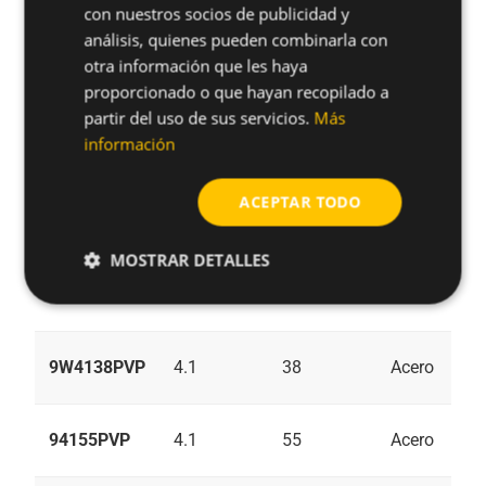
94119PVP
4.1
19
Acero
con nuestros socios de publicidad y
análisis, quienes pueden combinarla con
otra información que les haya
94122PVP
4.1
22
Acero
proporcionado o que hayan recopilado a
partir del uso de sus servicios.
Más
información
94145PVP
4.1
45
Acero
ACEPTAR TODO
9B4138PVP
4.1
38
Acero
MOSTRAR DETALLES
94130PVP
4.1
30
Acero
9W4138PVP
4.1
38
Acero
94155PVP
4.1
55
Acero