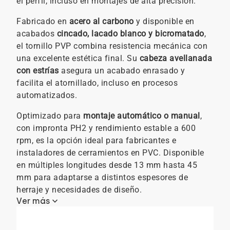
el perfil, incluso en montajes de alta precisión.
Fabricado en
acero al carbono
y disponible en
acabados
cincado, lacado blanco y bicromatado
,
el tornillo PVP combina resistencia mecánica con
una excelente estética final. Su
cabeza avellanada
con estrías
asegura un acabado enrasado y
facilita el atornillado, incluso en procesos
automatizados.
Optimizado para
montaje automático o manual
,
con impronta PH2 y rendimiento estable a 600
rpm, es la opción ideal para fabricantes e
instaladores de cerramientos en PVC. Disponible
en múltiples longitudes desde 13 mm hasta 45
mm para adaptarse a distintos espesores de
herraje y necesidades de diseño.
keyboard_arrow_down
Ver más