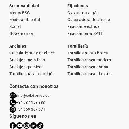
Sostenabilidad
Fijaciones
Metas ESG
Clavadora a gás
Medioambiental
Calculadora de ahorro
Social
Fijación eléctrica
Gobernanza
Fijación para SATE
Anclajes
Tornillería
Calculadora de anclajes
Tornillos punto broca
Anclajes metálicos
Tornillos rosca madera
Anclajes químicos
Tornillos rosca chapa
Tornillos para hormigón
Tornillos rosca plástico
Contacta con nosotros
info@celofixings.es
+34 937 158 383
+34 669 307 674
Síguenos en