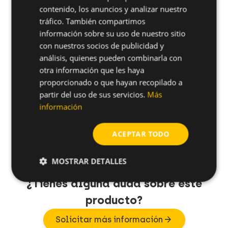
contenido, los anuncios y analizar nuestro
Acero al
tráfico. También compartimos
shopping_cart
38FF81T
-
-
carbono
información sobre su uso de nuestro sitio
con nuestros socios de publicidad y
Acero al
shopping_cart
410FF81T
-
-
análisis, quienes pueden combinarla con
carbono
otra información que les haya
proporcionado o que hayan recopilado a
Acero al
shopping_cart
412FF81T
-
-
partir del uso de sus servicios.
Más
carbono
información
Acero al
shopping_cart
520FF81T
-
-
carbono
ACEPTAR TODO
MOSTRAR DETALLES
¿Tienes alguna duda sobre este
producto?
arrow_forward
Solicitar más información