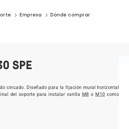
keyboard_arrow_right
keyboard_arrow_right
orte
Empresa
Dónde comprar
30 SPE
 cincado. Diseñado para la fijación mural horizontal
nal del soporte para instalar varilla
M8
o
M10
como