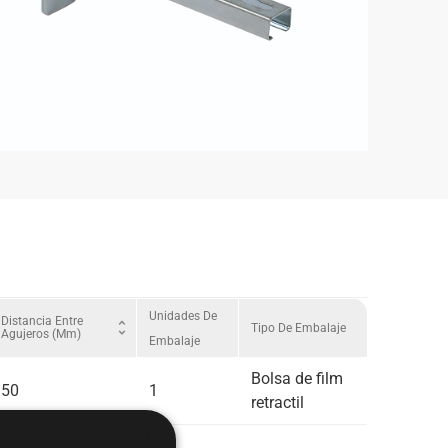
Unidades De
Distancia Entre
unfold_more
Tipo De Embalaje
Agujeros (mm)
Embalaje
Bolsa de film
50
1
retractil
×