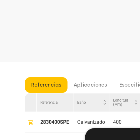
Referencias
Aplicaciones
Especif
Longitud
unfold_more
unfold_more
Baño
Referencia
(mm)
shopping_cart
2830400SPE
Galvanizado
400