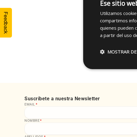
Ese sitio we
Utilizamos cookie
Feedback
compartimos infor
quienes pueden c
a partir del uso d
¿Tie
MOSTRAR DE
Suscríbete a nuestra Newsletter
EMAIL
*
NOMBRE
*
APELLIDOS
*