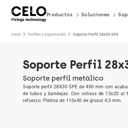
keyboard_arrow_right
keyboard_arrow_right
Productos
Soluciones
Sop
chevron_right
chevron_right
Inicio
Perfiles y soportación
Soporte Perfil 28x30 SPE
Soporte Perfil 28x
Soporte perfil metálico
Soporte perfil 28X30 SPE de 400 mm con acabado
de tubos y bandejas. Con colisos de 13x20 al fi
refuerzo. Pletina de 110x40 de grosor 4,5 mm.