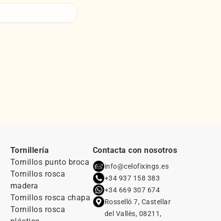
Tornillería
Contacta con nosotros
Tornillos punto broca
info@celofixings.es
Tornillos rosca
+34 937 158 383
madera
+34 669 307 674
Tornillos rosca chapa
Rosselló 7, Castellar
Tornillos rosca
del Vallès, 08211,