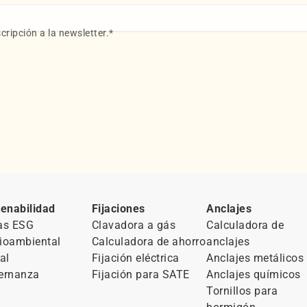
cripción a la newsletter.
*
enabilidad
Fijaciones
Anclajes
as ESG
Clavadora a gás
Calculadora de
ioambiental
Calculadora de ahorro
anclajes
al
Fijación eléctrica
Anclajes metálicos
ernanza
Fijación para SATE
Anclajes químicos
Tornillos para