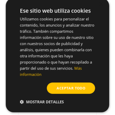
×
Ese sitio web utiliza cookies
Perfil 38x40
Utilizamos cookies para personalizar el
Perfil metálico de acero
contenido, los anuncios y analizar nuestro
galvanizado 38x40
tráfico. También compartimos
información sobre su uso de nuestro sitio
arrow_forward
Ver producto
con nuestros socios de publicidad y
análisis, quienes pueden combinarla con
otra información que les haya
proporcionado o que hayan recopilado a
partir del uso de sus servicios.
Más
información
ACEPTAR TODO
MOSTRAR DETALLES