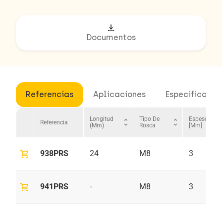
download
Documentos
Referencias
Aplicaciones
Especificacio
Longitud
Tipo De
Espesor
unfold_more
unfold_more
un
Referencia
(mm)
Rosca
[mm]
shopping_cart
938PRS
24
M8
3
shopping_cart
941PRS
-
M8
3