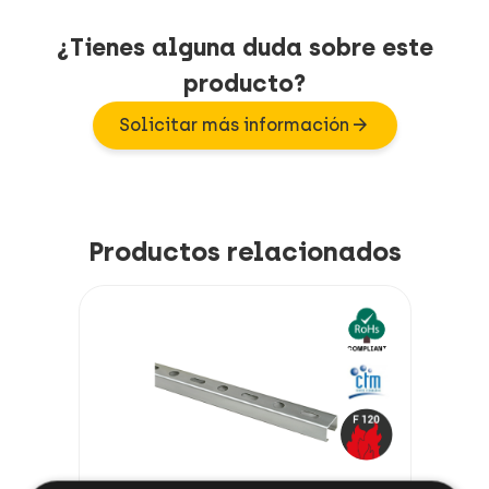
¿Tienes alguna duda sobre este
producto?
arrow_forward
Solicitar más información
Productos relacionados