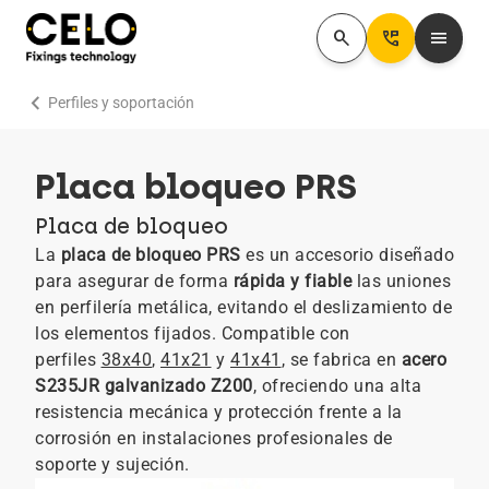
search
Perm_Phone_Msg
menu
chevron_right
Perfiles y soportación
Placa bloqueo PRS
Placa de bloqueo
La
placa de bloqueo PRS
es un accesorio diseñado
para asegurar de forma
rápida y fiable
las uniones
en perfilería metálica, evitando el deslizamiento de
los elementos fijados. Compatible con
perfiles
38x40
,
41x21
y
41x41
, se fabrica en
acero
S235JR galvanizado Z200
, ofreciendo una alta
resistencia mecánica y protección frente a la
corrosión en instalaciones profesionales de
soporte y sujeción.