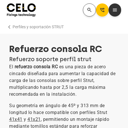
search
Perm_Phone_Msg
menu
chevron_right
Perfiles y soportación STRUT
Refuerzo consola RC
Refuerzo soporte perfil strut
El
refuerzo consola RC
es una pieza de acero
cincado diseñada para aumentar la capacidad de
carga de las consolas sobre perfil Strut,
multiplicando hasta por 2,5 la carga máxima
recomendada en la instalación.
Su geometría en ángulo de 45º y 313 mm de
longitud lo hace compatible con perfiles Strut
41x41
y
41x21
, permitiendo un montaje rápido
mediante tornillos estándar para reforzar