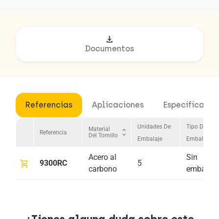
download
Documentos
Referencias
Aplicaciones
Especificacio
Unidades De
Tipo De
Material
unfold_more
Referencia
Del Tornillo
Embalaje
Embalaje
Acero al
Sin
shopping_cart
9300RC
5
carbono
embalaje