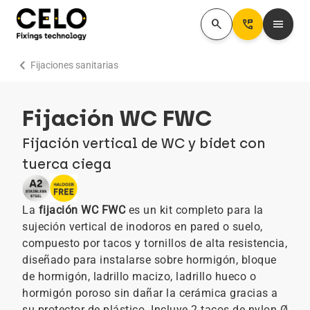
search
Perm_Phone_Msg
menu
chevron_right
Fijaciones sanitarias
Fijación WC FWC
Fijación vertical de WC y bidet con
tuerca ciega
La
fijación WC FWC
es un kit completo para la
sujeción vertical de inodoros en pared o suelo,
compuesto por tacos y tornillos de alta resistencia,
diseñado para instalarse sobre hormigón, bloque
de hormigón, ladrillo macizo, ladrillo hueco o
hormigón poroso sin dañar la cerámica gracias a
su protector de plástico. Incluye 2
tacos de nylon
Ø