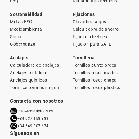
FAQ
Documentos técnicos
Sostenabilidad
Fijaciones
Metas ESG
Clavadora a gás
Medioambiental
Calculadora de ahorro
Social
Fijación eléctrica
Gobernanza
Fijación para SATE
Anclajes
Tornillería
Calculadora de anclajes
Tornillos punto broca
Anclajes metálicos
Tornillos rosca madera
Anclajes químicos
Tornillos rosca chapa
Tornillos para hormigón
Tornillos rosca plástico
Contacta con nosotros
info@celofixings.es
+34 937 158 383
+34 669 307 674
Síguenos en