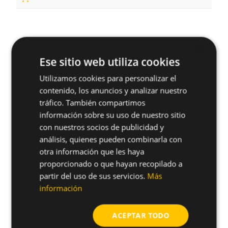
×
¿Tienes alguna duda sobre este
Ese sitio web utiliza cookies
producto?
Utilizamos cookies para personalizar el
arrow_forward
Solicitar más información
contenido, los anuncios y analizar nuestro
tráfico. También compartimos
información sobre su uso de nuestro sitio
con nuestros socios de publicidad y
análisis, quienes pueden combinarla con
Productos relacionados
otra información que les haya
proporcionado o que hayan recopilado a
partir del uso de sus servicios.
Más
información
ACEPTAR TODO