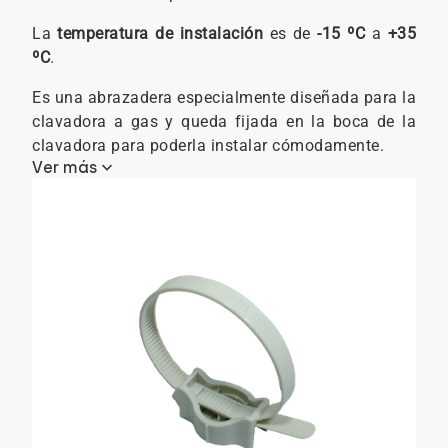
La
temperatura de instalación
es de
-15 ºC
a
+35
ºC
.
Es una abrazadera especialmente diseñada para la
clavadora a gas y queda fijada en la boca de la
clavadora para poderla instalar cómodamente.
keyboard_arrow_down
Ver más