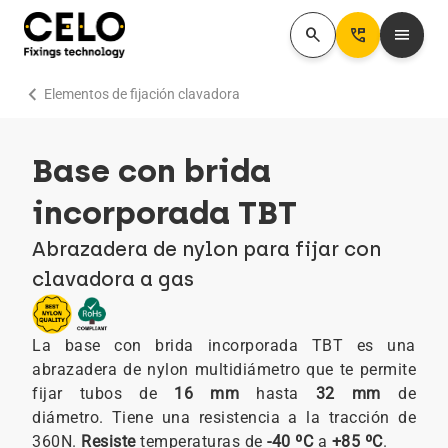
search
Perm_Phone_Msg
menu
chevron_right
Elementos de fijación clavadora
Base con brida
incorporada TBT
Abrazadera de nylon para fijar con
clavadora a gas
La base con brida incorporada TBT es una
abrazadera de nylon multidiámetro que te permite
fijar tubos de
16 mm
hasta
32 mm
de
diámetro. Tiene una resistencia a la tracción de
360N.
Resiste
temperaturas de
-40 ºC
a
+85 ºC
.