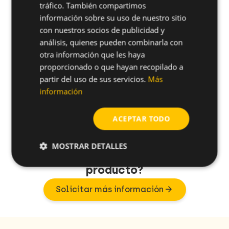
Referencias
Aplicaciones
Especificacio
tráfico. También compartimos
información sobre su uso de nuestro sitio
filter_list
FILTRAR POR:
con nuestros socios de publicidad y
análisis, quienes pueden combinarla con
Tipo De
Altura
unfold_more
unfold_more
unfold_more
Material
Referencia
otra información que les haya
Envasado
(mm)
proporcionado o que hayan recopilado a
32TBT
Nylon
Caja
15
partir del uso de sus servicios.
Más
información
432TBT
Nylon
Caja
15
ACEPTAR TODO
MOSTRAR DETALLES
¿Tienes alguna duda sobre este
producto?
arrow_forward
Solicitar más información