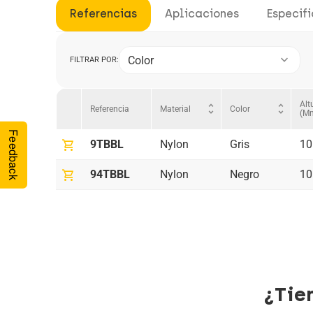
Referencias
Aplicaciones
Especif
keyboard_arrow_down
Color
FILTRAR POR:
Alt
unfold_more
unfold_more
Material
Color
Referencia
(m
Feedback
shopping_cart
9TBBL
Nylon
Gris
10
shopping_cart
94TBBL
Nylon
Negro
10
¿Tie