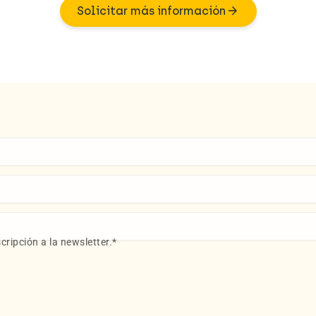
arrow_forward
Solicitar más información
cripción a la newsletter.
*