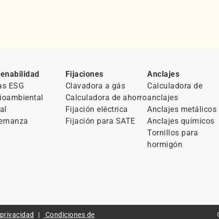
enabilidad
Fijaciones
Anclajes
as ESG
Clavadora a gás
Calculadora de
ioambiental
Calculadora de ahorro
anclajes
al
Fijación eléctrica
Anclajes metálicos
ernanza
Fijación para SATE
Anclajes químicos
Tornillos para
hormigón
 privacidad
Condiciones de