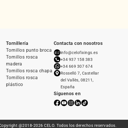
Tornillería
Contacta con nosotros
Tornillos punto broca
info@celofixings.es
Tornillos rosca
+34 937 158 383
madera
+34 669 307 674
Tornillos rosca chapa
Rosselló 7, Castellar
Tornillos rosca
del Vallès, 08211,
plástico
España
Síguenos en
Copyright @2018-2026 CELO. Todos los derechos reservados.