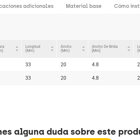
icaciones adicionales
Material base
Cómo inst
ura
Longitud
Ancho
Ancho De Brida
L
unfold_more
unfold_more
unfold_more
unfold_more
m)
(mm)
(mm)
[mm]
(
33
20
4.8
2
33
20
4.8
2
nes alguna duda sobre este prod