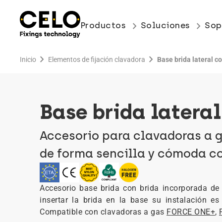
keyboard_arrow_right
keyboard_arrow_right
Productos
Soluciones
Sop
chevron_right
chevron_right
Inicio
Elementos de fijación clavadora
Base brida lateral c
Base brida lateral
Accesorio para clavadoras a g
de forma sencilla y cómoda c
Accesorio base brida con brida incorporada de
insertar la brida en la base su instalación es
Compatible con clavadoras a gas
FORCE ONE+
,