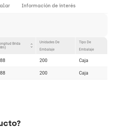
alar
Información de interés
Unidades De
Tipo De
ongitud Brida
unfold_more
mm)
Embalaje
Embalaje
88
200
Caja
88
200
Caja
ucto?