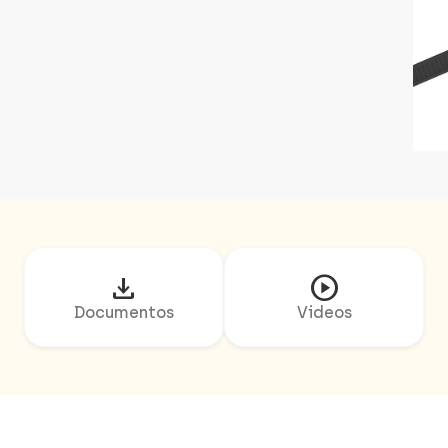
download
play_circle
Documentos
Videos