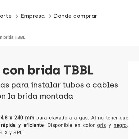
keyboard_arrow_right
keyboard_arrow_right
orte
Empresa
Dónde comprar
on brida TBBL
 con brida TBBL
as para instalar tubos o cables
on la brida montada
4,8 x 240 mm
para clavadora a gas. Al no tener que
rápida y eficiente
. Disponible en color
gris
y
negro
.
FOX
y SPIT.