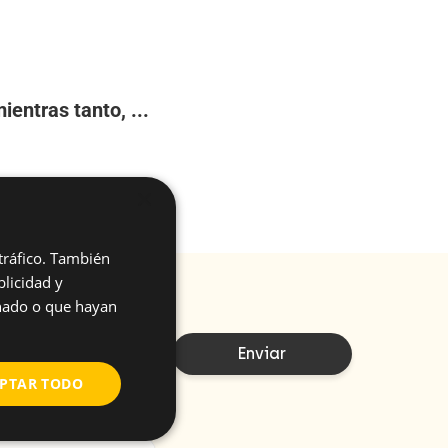
entras tanto, ...
×
 tráfico. También
licidad y
onado o que hayan
PTAR TODO