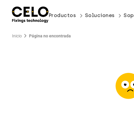
keyboard_arrow_right
keyboard_arrow_right
Productos
Soluciones
Sop
chevron_right
Inicio
Página no encontrada