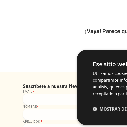
¡Vaya! Parece qu
Ese sitio we
Utilizamos cookie
compartimos infor
Suscríbete a nuestra Newsletter
análisis, quiene
EMAIL
*
recopilado a parti
NOMBRE
*
MOSTRAR DE
APELLIDOS
*