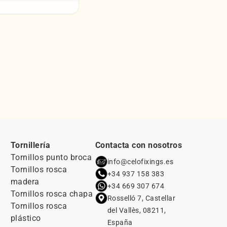
Tornillería
Contacta con nosotros
Tornillos punto broca
info@celofixings.es
Tornillos rosca
+34 937 158 383
madera
+34 669 307 674
Tornillos rosca chapa
Rosselló 7, Castellar
Tornillos rosca
del Vallès, 08211,
plástico
España