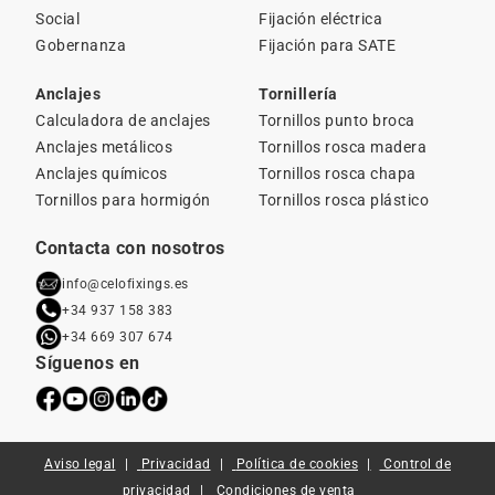
Social
Fijación eléctrica
Gobernanza
Fijación para SATE
Anclajes
Tornillería
Calculadora de anclajes
Tornillos punto broca
Anclajes metálicos
Tornillos rosca madera
Anclajes químicos
Tornillos rosca chapa
Tornillos para hormigón
Tornillos rosca plástico
Contacta con nosotros
info@celofixings.es
+34 937 158 383
+34 669 307 674
Síguenos en
Aviso legal
Privacidad
Política de cookies
Control de
privacidad
Condiciones de venta