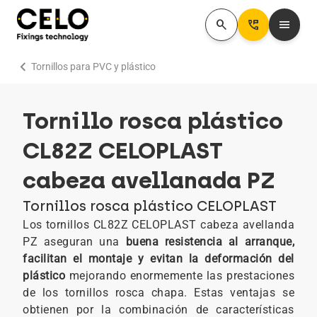
search
Perm_Phone_Msg
menu
chevron_right
Tornillos para PVC y plástico
Tornillo rosca plástico
CL82Z CELOPLAST
cabeza avellanada PZ
Tornillos rosca plástico CELOPLAST
Los tornillos CL82Z CELOPLAST cabeza avellanda
PZ aseguran una
buena resistencia al arranque,
facilitan el montaje y evitan la deformación del
plástico
mejorando enormemente las prestaciones
de los tornillos rosca chapa. Estas ventajas se
obtienen por la combinación de características