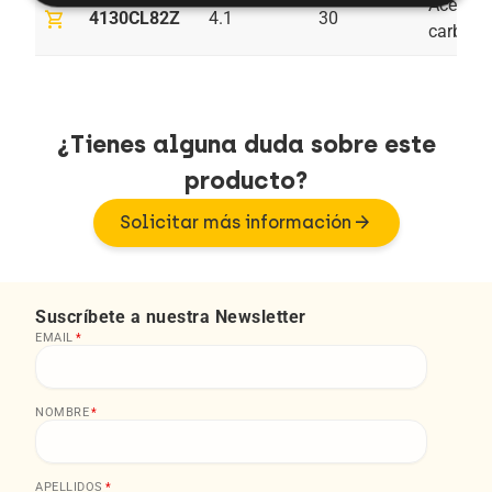
Acero al
shopping_cart
4130CL82Z
4.1
30
carbono
¿Tienes alguna duda sobre este
producto?
arrow_forward
Solicitar más información
Suscríbete a nuestra Newsletter
EMAIL
*
NOMBRE
*
APELLIDOS
*