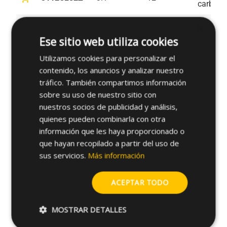
carbono
×
Acero al
shopping_cart
318CL82Z
3.1
8
carbono
Ese sitio web utiliza cookies
Utilizamos cookies para personalizar el
Acero al
shopping_cart
3610CL82Z
3.6
10
contenido, los anuncios y analizar nuestro
carbono
tráfico. También compartimos información
Acero al
sobre su uso de nuestro sitio con
shopping_cart
3616CL82Z
3.6
16
carbono
nuestros socios de publicidad y análisis,
quienes pueden combinarla con otra
Acero al
información que les haya proporcionado o
shopping_cart
368CL82Z
3.6
8
carbono
que hayan recopilado a partir del uso de
sus servicios.
Más información
Acero al
shopping_cart
4112CL82Z
4.1
12
carbono
ACEPTAR TODO
Acero al
shopping_cart
4116CL82Z
4.1
16
carbono
MOSTRAR DETALLES