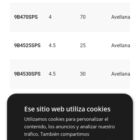
9B470SPS
4
70
Avellanado
9B4525SPS
4.5
25
Avellanado
9B4530SPS
4.5
30
Avellanado
×
9B4535SPS
4.5
35
Avellanado
Ese sitio web utiliza cookies
Utilizamos cookies para personalizar el
contenido, los anuncios y analizar nuestro
9B4540SPS
4.5
40
Avellanado
tráfico. También compartimos