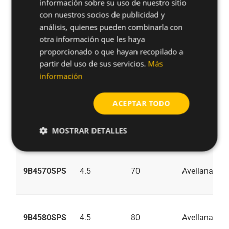
información sobre su uso de nuestro sitio
con nuestros socios de publicidad y
análisis, quienes pueden combinarla con
9B4545SPS
4.5
45
Avellanado
otra información que les haya
proporcionado o que hayan recopilado a
partir del uso de sus servicios.
Más
información
9B4550SPS
4.5
50
Avellanado
ACEPTAR TODO
9B4560SPS
4.5
60
Avellanado
MOSTRAR DETALLES
9B4570SPS
4.5
70
Avellanado
9B4580SPS
4.5
80
Avellanado