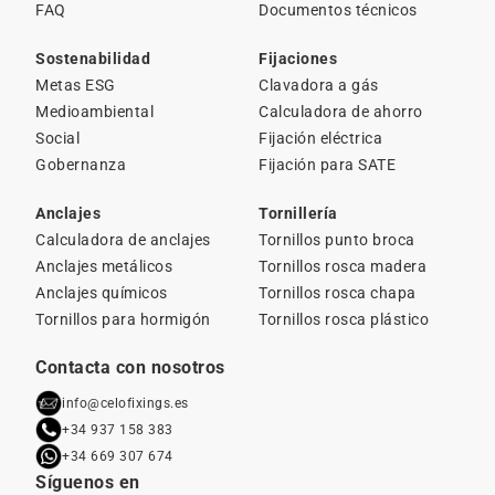
FAQ
Documentos técnicos
Sostenabilidad
Fijaciones
Metas ESG
Clavadora a gás
Medioambiental
Calculadora de ahorro
Social
Fijación eléctrica
Gobernanza
Fijación para SATE
Anclajes
Tornillería
Calculadora de anclajes
Tornillos punto broca
Anclajes metálicos
Tornillos rosca madera
Anclajes químicos
Tornillos rosca chapa
Tornillos para hormigón
Tornillos rosca plástico
Contacta con nosotros
info@celofixings.es
+34 937 158 383
+34 669 307 674
Síguenos en