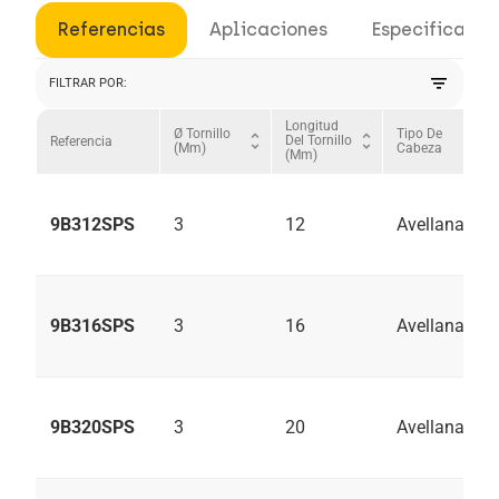
Referencias
Aplicaciones
Especificacio
filter_list
FILTRAR POR:
Longitud
Ø Tornillo
Tipo De
unfold_more
unfold_more
unfold_more
Del Tornillo
Referencia
(mm)
Cabeza
(mm)
9B312SPS
3
12
Avellanado
9B316SPS
3
16
Avellanado
9B320SPS
3
20
Avellanado