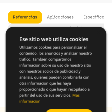
Referencias
Aplicaciones
Especificacio
Longitud
Ø Tornillo
Material
unfold_more
unfold_more
×
un
Del Tornillo
Referencia
(mm)
Del Tornillo
(mm)
Ese sitio web utiliza cookies
Acero al
shopping_cart
Utilizamos cookies para personalizar el
9625PG
6
13
carbono
contenido, los anuncios y analizar nuestro
tráfico. También compartimos
información sobre su uso de nuestro sitio
con nuestros socios de publicidad y
¿Tienes alguna duda sobre este
análisis, quienes pueden combinarla con
otra información que les haya
producto?
proporcionado o que hayan recopilado a
arrow_forward
Solicitar más información
partir del uso de sus servicios.
Más
información