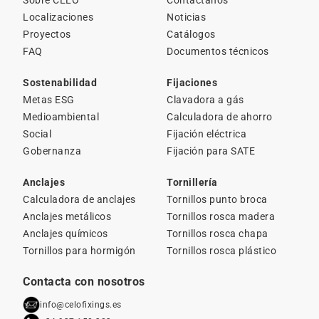
Sobre CELO
Contáctanos
Localizaciones
Noticias
Proyectos
Catálogos
FAQ
Documentos técnicos
Sostenabilidad
Fijaciones
Metas ESG
Clavadora a gás
Medioambiental
Calculadora de ahorro
Social
Fijación eléctrica
Gobernanza
Fijación para SATE
Anclajes
Tornillería
Calculadora de anclajes
Tornillos punto broca
Anclajes metálicos
Tornillos rosca madera
Anclajes químicos
Tornillos rosca chapa
Tornillos para hormigón
Tornillos rosca plástico
Contacta con nosotros
info@celofixings.es