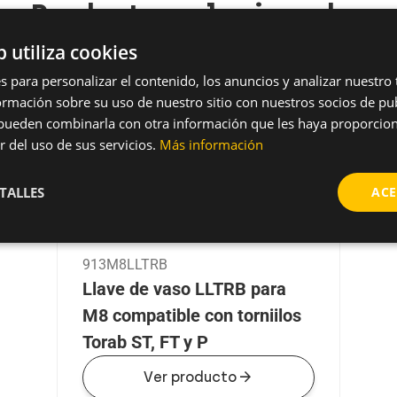
Productos relacionados
b utiliza cookies
s para personalizar el contenido, los anuncios y analizar nuestro
mación sobre su uso de nuestro sitio con nuestros socios de pub
s pueden combinarla con otra información que les haya proporci
r del uso de sus servicios.
Más información
TALLES
ACE
913M8LLTRB
Llave de vaso LLTRB para
M8 compatible con torniilos
Torab ST, FT y P
arrow_forward
Ver producto