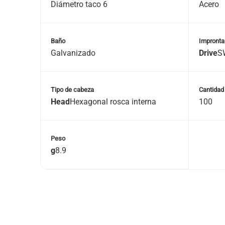
Diámetro taco 6
Acero
Baño
Impronta 
Galvanizado
Drive
S
Tipo de cabeza
Cantidad
Head
Hexagonal rosca interna
100
Peso
g
8.9