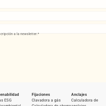
cripción a la newsletter.
*
enabilidad
Fijaciones
Anclajes
as ESG
Clavadora a gás
Calculadora de
ioambiental
Calculadora de ahorro
anclajes