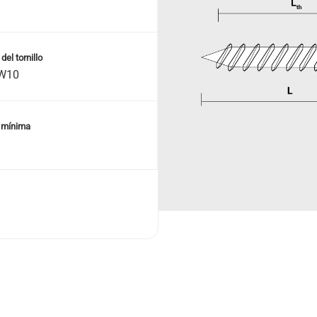
del tornillo
W10
 mínima