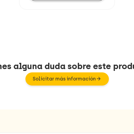
nes alguna duda sobre este prod
arrow_forward
Solicitar más información