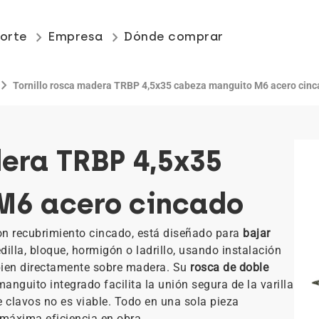
keyboard_arrow_right
keyboard_arrow_right
orte
Empresa
Dónde comprar
vron_right
Tornillo rosca madera TRBP 4,5x35 cabeza manguito M6 acero cin
dera TRBP 4,5x35
M6 acero cincado
n recubrimiento cincado, está diseñado para
bajar
lla, bloque, hormigón o ladrillo, usando instalación
 bien directamente sobre madera. Su
rosca de doble
manguito integrado facilita la unión segura de la varilla
e clavos no es viable. Todo en una sola pieza
 máxima eficiencia en obra.