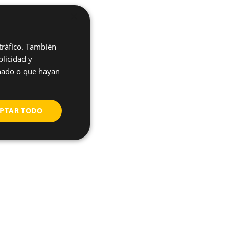
×
 tráfico. También
licidad y
onado o que hayan
PTAR TODO