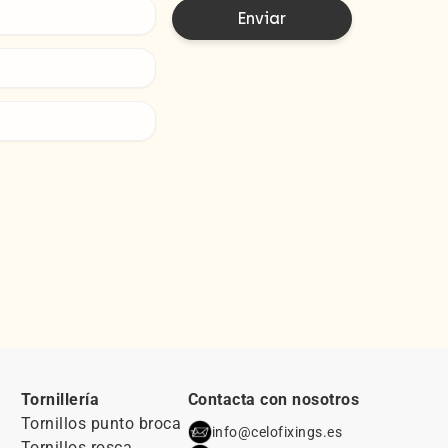
Tornillería
Contacta con nosotros
Tornillos punto broca
info@celofixings.es
Tornillos rosca