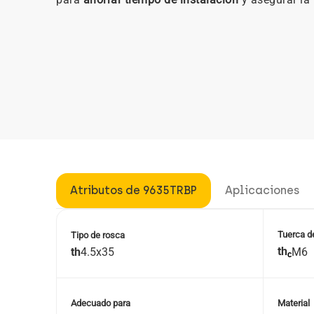
Atributos de 9635TRBP
Aplicaciones
Tuerca d
Tipo de rosca
th
th
4.5x35
M6
c
Adecuado para
Material