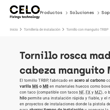
keyboard_arrow_right
keyboard_arrow_right
Productos
Soluciones
Sop
chevron_right
chevron_right
che
Inicio
Tornillería de instalación
Tornillo con manguito TRBP
Tornillo rosca ma
cabeza manguito 
El tornillo TRBP, fabricado en
acero al carbono
co
varilla
M6
o
M8
en materiales huecos como bovedi
con taco (compatible con tacos
NF
,
FX
y
MZ
), o
hilo
permite una instalación rápida y fiable, y el 
en proyectos de instalaciones donde la pistola d
para
ahorrar tiempo de instalación
y asegurar la