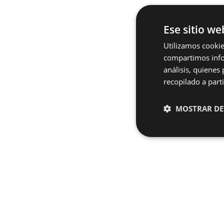
Ese sitio we
Utilizamos cookie
compartimos infor
análisis, quiene
recopilado a parti
MOSTRAR DE