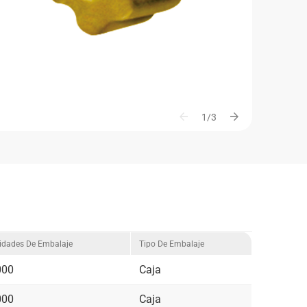
arrow_back
arrow_forward
1/3
idades De Embalaje
Tipo De Embalaje
000
Caja
000
Caja