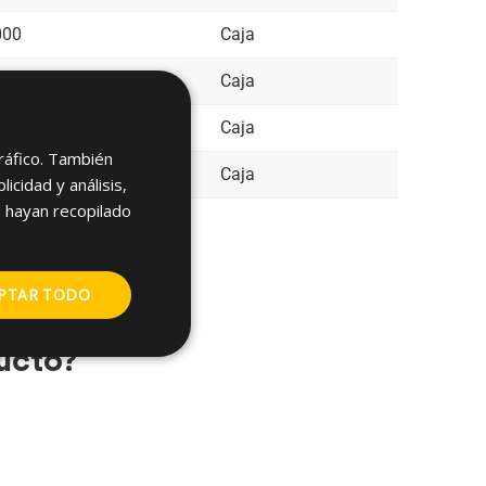
000
Caja
000
Caja
×
000
Caja
tráfico. También
000
Caja
cidad y análisis,
 hayan recopilado
PTAR TODO
ucto?