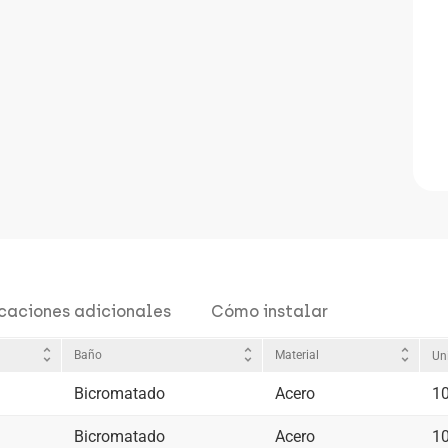
icaciones adicionales
Cómo instalar
unfold_more
unfold_more
unfold_more
Baño
Material
Un
Bicromatado
Acero
1
Bicromatado
Acero
1