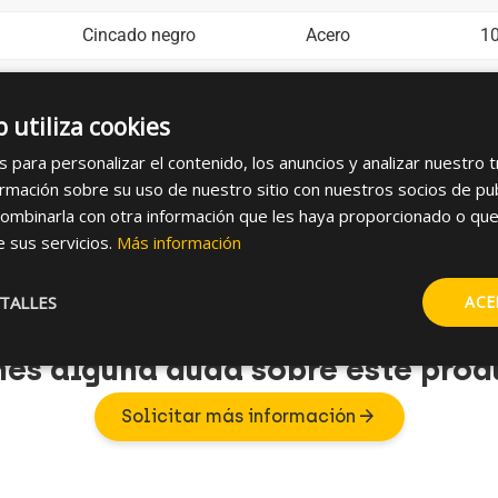
Cincado negro
Acero
1
Cincado
Acero
1
b utiliza cookies
Cincado
Acero
1
s para personalizar el contenido, los anuncios y analizar nuestro 
Cincado
Acero
1
mación sobre su uso de nuestro sitio con nuestros socios de publi
ombinarla con otra información que les haya proporcionado o que
e sus servicios.
Más información
TALLES
ACE
nes alguna duda sobre este prod
arrow_forward
Solicitar más información