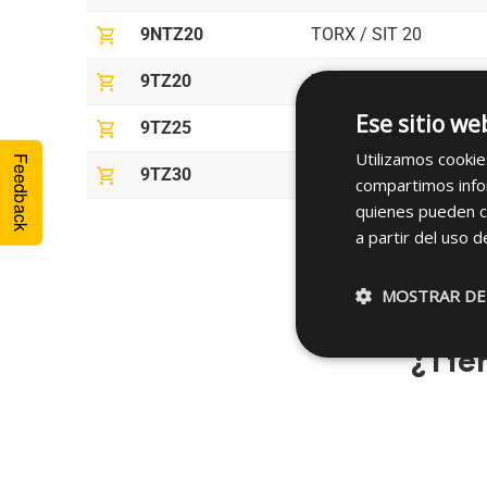
shopping_cart
9NTZ20
TORX / SIT 20
shopping_cart
9TZ20
TORX / SIT 20
Ese sitio we
shopping_cart
9TZ25
TORX / SIT 25
Utilizamos cookie
Feedback
shopping_cart
9TZ30
TORX / SIT 30
compartimos infor
quienes pueden c
a partir del uso d
MOSTRAR DE
¿Tie