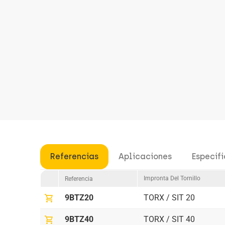
Referencias
Aplicaciones
Especif
Impronta Del Tornillo
Referencia
shopping_cart
9BTZ20
TORX / SIT 20
shopping_cart
9BTZ40
TORX / SIT 40