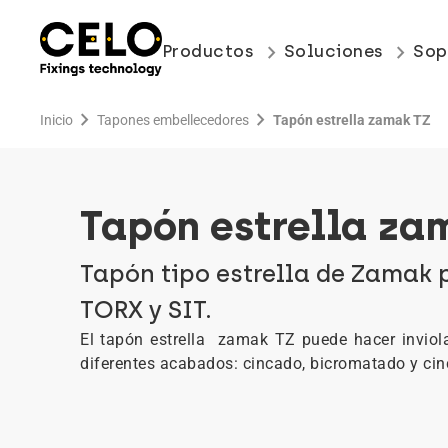
keyboard_arrow_right
keyboard_arrow_right
Productos
Soluciones
Sop
chevron_right
chevron_right
Inicio
Tapones embellecedores
Tapón estrella zamak TZ
Tapón estrella za
Tapón tipo estrella de Zamak 
TORX y SIT.
El tapón estrella zamak TZ puede hacer inviola
diferentes acabados: cincado, bicromatado y cin