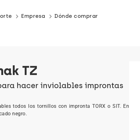
keyboard_arrow_right
keyboard_arrow_right
orte
Empresa
Dónde comprar
mak TZ
para hacer inviolables improntas
bles todos los tornillos con impronta TORX o SIT. En
cado negro.