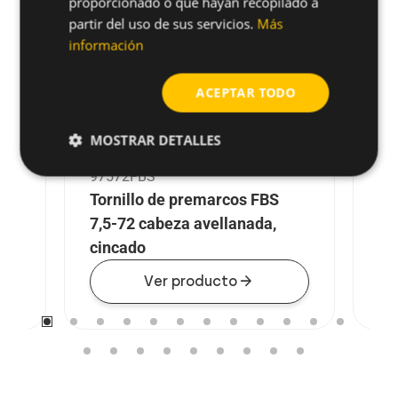
proporcionado o que hayan recopilado a
partir del uso de sus servicios.
Más
información
ACEPTAR TODO
MOSTRAR DETALLES
97572FBS
97
S-Z
Tornillo de premarcos FBS
To
7,5-72 cabeza avellanada,
7,
cincado
ci
arrow_forward
Ver producto