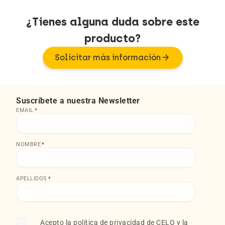
¿Tienes alguna duda sobre este
producto?
arrow_forward
Solicitar más información
Suscríbete a nuestra Newsletter
EMAIL
*
NOMBRE
*
APELLIDOS
*
Acepto la
política de privacidad
de CELO y la