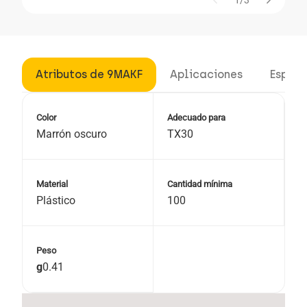
arrow_back
arrow_forward
1/3
Atributos de 9MAKF
Aplicaciones
Especi
Color
Adecuado para
Marrón oscuro
TX30
Material
Cantidad mínima
Plástico
100
Peso
g
0.41