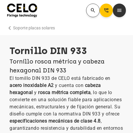
search
Perm_Phone_Msg
menu
chevron_right
Soporte placas solares
Tornillo DIN 933
Tornillo rosca métrica y cabeza
hexagonal DIN 933
El tornillo DIN 933 de CELO está fabricado en
acero inoxidable A2
y cuenta con
cabeza
hexagonal
y
rosca métrica completa
, lo que lo
convierte en una solución fiable para aplicaciones
mecánicas, estructurales y de fijación general. Su
diseño cumple con la normativa DIN 933 y ofrece
especificaciones mecánicas de clase 4.8
,
garantizando resistencia y durabilidad en entornos