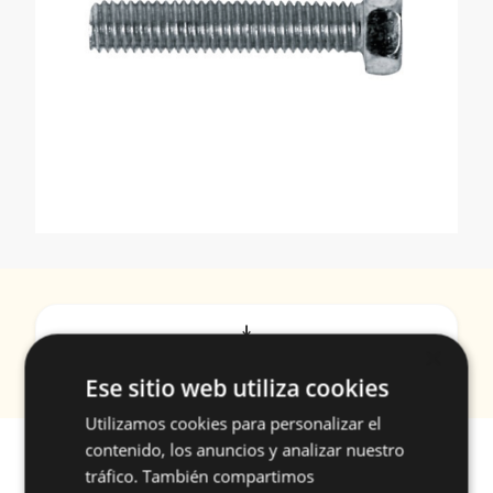
download
×
Documentos
Ese sitio web utiliza cookies
Utilizamos cookies para personalizar el
contenido, los anuncios y analizar nuestro
tráfico. También compartimos
Referencias
Aplicaciones
Especificacio