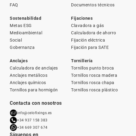
FAQ
Documentos técnicos
Sostenabilidad
Fijaciones
Metas ESG
Clavadora a gás
Medioambiental
Calculadora de ahorro
Social
Fijación eléctrica
Gobernanza
Fijación para SATE
Anclajes
Tornillería
Calculadora de anclajes
Tornillos punto broca
Anclajes metálicos
Tornillos rosca madera
Anclajes químicos
Tornillos rosca chapa
Tornillos para hormigón
Tornillos rosca plástico
Contacta con nosotros
info@celofixings.es
+34 937 158 383
+34 669 307 674
Síguenos en