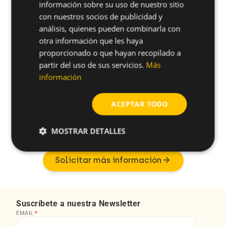
información sobre su uso de nuestro sitio
con nuestros socios de publicidad y
Altura De
Ø Tornillo
Longitud
un
unfold_more
unfold_more
La Cabeza
Referencia
(mm)
(mm)
análisis, quienes pueden combinarla con
(mm)
otra información que les haya
proporcionado o que hayan recopilado a
shopping_cart
X825933
8
25
5.3
partir del uso de sus servicios.
Más
información
ACEPTAR TODO
¿Tienes alguna duda sobre este
MOSTRAR DETALLES
producto?
arrow_forward
Solicitar más información
Suscríbete a nuestra Newsletter
EMAIL
*