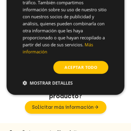
tráfico. También compartimos
shopping_cart
7USIT25
25
Metal
SIT/TX 2
información sobre su uso de nuestro sitio
con nuestros socios de publicidad y
shopping_cart
9USIT30
25
Metal
SIT/TX 3
análisis, quienes pueden combinarla con
otra información que les haya
shopping_cart
7USIT30
25
Metal
SIT/TX 3
proporcionado o que hayan recopilado a
shopping_cart
9USIT40
25
Metal
SIT/TX 4
partir del uso de sus servicios.
Más
información
shopping_cart
7USIT40
25
Metal
SIT/TX 4
ACEPTAR TODO
MOSTRAR DETALLES
¿Tienes alguna duda sobre este
producto?
arrow_forward
Solicitar más información