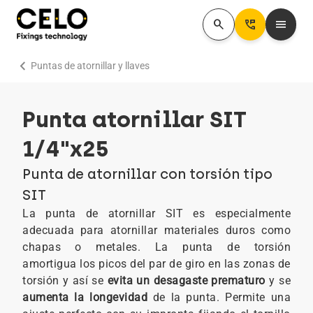
search
Perm_Phone_Msg
menu
chevron_right
Puntas de atornillar y llaves
Punta atornillar SIT
1/4"x25
Punta de atornillar con torsión tipo
SIT
La punta de atornillar SIT es especialmente
adecuada para atornillar materiales duros como
chapas o metales. La punta de torsión
amortigua los picos del par de giro en las zonas de
torsión y así se
evita un desagaste prematuro
y se
aumenta la longevidad
de la punta. Permite una