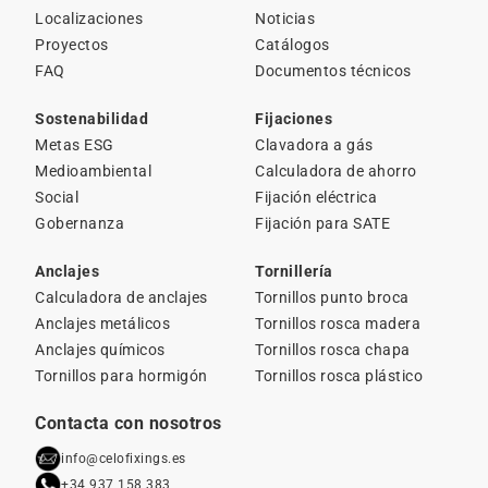
Localizaciones
Noticias
Proyectos
Catálogos
FAQ
Documentos técnicos
Sostenabilidad
Fijaciones
Metas ESG
Clavadora a gás
Medioambiental
Calculadora de ahorro
Social
Fijación eléctrica
Gobernanza
Fijación para SATE
Anclajes
Tornillería
Calculadora de anclajes
Tornillos punto broca
Anclajes metálicos
Tornillos rosca madera
Anclajes químicos
Tornillos rosca chapa
Tornillos para hormigón
Tornillos rosca plástico
Contacta con nosotros
info@celofixings.es
+34 937 158 383