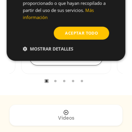
proporcionado o que hayan recopilado a
partir del uso de sus servicios.
Más
información
960IPL
56
Taco para SATE IPL 60
Ta
ACEPTAR TODO
ai
MOSTRAR DETALLES
arrow_forward
Ver producto
play_circle
Videos