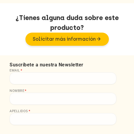
¿Tienes alguna duda sobre este
producto?
arrow_forward
Solicitar más información
Suscríbete a nuestra Newsletter
EMAIL
*
NOMBRE
*
APELLIDOS
*