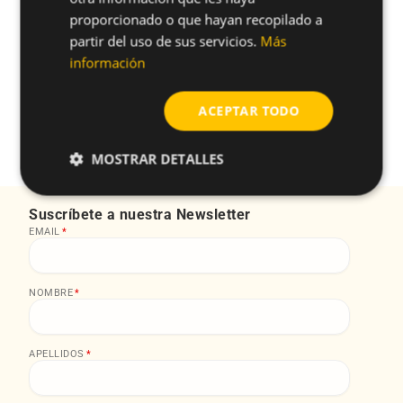
proporcionado o que hayan recopilado a
partir del uso de sus servicios.
Más
información
¿Tienes alguna duda sobre este
producto?
ACEPTAR TODO
arrow_forward
Solicitar más información
MOSTRAR DETALLES
Suscríbete a nuestra Newsletter
EMAIL
*
NOMBRE
*
APELLIDOS
*