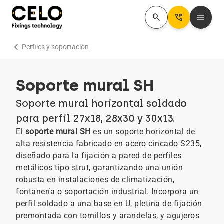
search
Perm_Phone_Msg
menu
chevron_right
Perfiles y soportación
Soporte mural SH
Soporte mural horizontal soldado
para perfil 27x18, 28x30 y 30x13.
El
soporte mural SH
es un soporte horizontal de
alta resistencia fabricado en acero cincado S235,
diseñado para la fijación a pared de perfiles
metálicos tipo strut, garantizando una unión
robusta en instalaciones de climatización,
fontanería o soportación industrial. Incorpora un
perfil soldado a una base en U, pletina de fijación
premontada con tornillos y arandelas, y agujeros