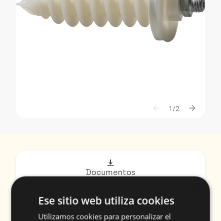
arrow_back
arrow_forward
1/2
download
Documentos
×
play_circle
Ese sitio web utiliza cookies
Videos
Utilizamos cookies para personalizar el