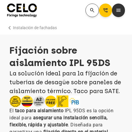
search
Perm_Phone_Msg
menu
chevron_right
Instalación de fachadas
Fijación sobre
aislamiento IPL 95DS
La solución ideal para la fijación de
tuberías de desagüe sobre paneles de
aislamiento térmico. Taco para SATE.
El
taco para aislamiento
IPL 95DS es la opción
ideal para
asegurar una instalación sencilla,
flexible, rápida y ajustable
. Diseñada para
garantizar una
fijación directa en el material