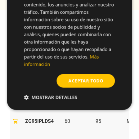
contenido, los anuncios y analizar nuestro
tráfico. También compartimos
información sobre su uso de nuestro sitio
con nuestros socios de publicidad y
Referencias
Aplicaciones
Especificacio
análisis, quienes pueden combinarla con
otra información que les haya
filter_list
FILTRAR POR:
proporcionado o que hayan recopilado a
Longitud
Longitud
partir del uso de sus servicios.
Más
Tuerca
unfold_more
unfold_more
Del Tornillo
Del Anclaje
Referencia
Unión
(mm)
(mm)
información
ACEPTAR TODO
shopping_cart
ZG895IPLDS4
60
95
M8
MOSTRAR DETALLES
shopping_cart
ZG95IPLDS4
60
95
M10