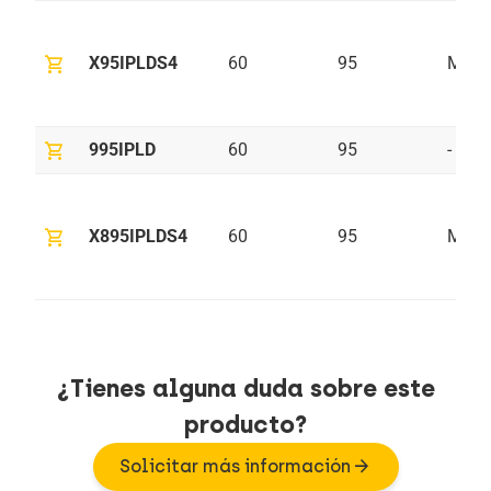
shopping_cart
X95IPLDS4
60
95
M10
shopping_cart
995IPLD
60
95
-
shopping_cart
X895IPLDS4
60
95
M8
¿Tienes alguna duda sobre este
producto?
arrow_forward
Solicitar más información