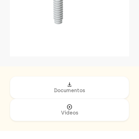
download
Documentos
play_circle
Videos