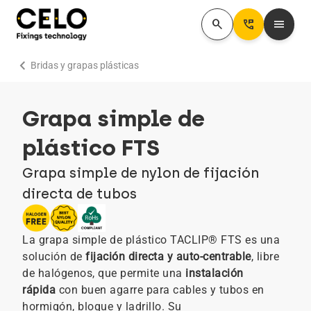
search
Perm_Phone_Msg
menu
chevron_right
Bridas y grapas plásticas
Grapa simple de
plástico FTS
Grapa simple de nylon de fijación
directa de tubos
La grapa simple de plástico TACLIP® FTS es una
solución de
fijación directa y auto‑centrable
, libre
de halógenos, que permite una
instalación
rápida
con buen agarre para cables y tubos en
hormigón, bloque y ladrillo. Su