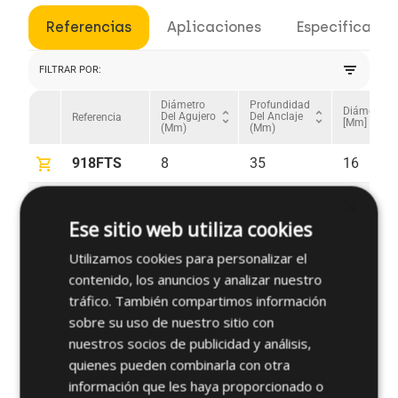
Referencias
Aplicaciones
Especificacio
filter_list
FILTRAR POR:
Diámetro
Profundidad
Diámetro
unfold_more
unfold_more
Del Agujero
Del Anclaje
Referencia
[mm]
(mm)
(mm)
shopping_cart
918FTS
8
35
16
×
shopping_cart
922FTS
8
35
20
Ese sitio web utiliza cookies
shopping_cart
928FTS
8
35
25
Utilizamos cookies para personalizar el
contenido, los anuncios y analizar nuestro
tráfico. También compartimos información
sobre su uso de nuestro sitio con
¿Tienes alguna duda sobre este
nuestros socios de publicidad y análisis,
producto?
quienes pueden combinarla con otra
información que les haya proporcionado o
arrow_forward
Solicitar más información