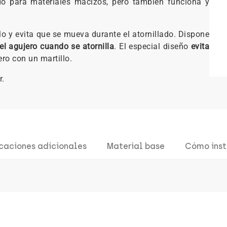
 para materiales macizos, pero también funciona y
illo y evita que se mueva durante el atornillado. Dispone
 el agujero cuando se atornilla
. El especial diseño
evita
ero con un martillo.
r.
icaciones adicionales
Material base
Cómo inst