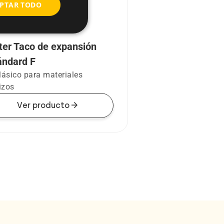
PTAR TODO
ster Taco de expansión
ándard F
lásico para materiales
izos
arrow_forward
Ver producto