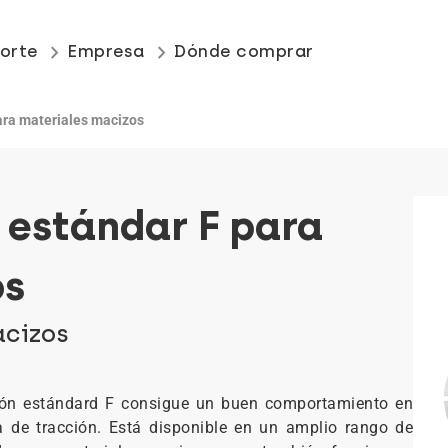
keyboard_arrow_right
keyboard_arrow_right
orte
Empresa
Dónde comprar
ara materiales macizos
 estándar F para
os
acizos
sión estándard F consigue un buen comportamiento en
 de tracción. Está disponible en un amplio rango de