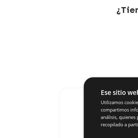
¿Tie
Ese sitio we
Utilizamos cookie
compartimos infor
análisis, quiene
recopilado a parti