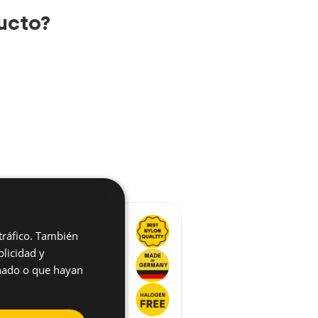
ucto?
×
 tráfico. También
licidad y
onado o que hayan