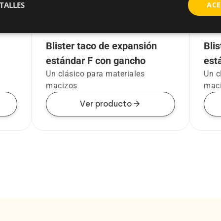
TALLES
ACE
Blister taco de expansión
Bli
estándar F con gancho
est
Un clásico para materiales
Un c
macizos
mac
arrow_forward
Ver producto