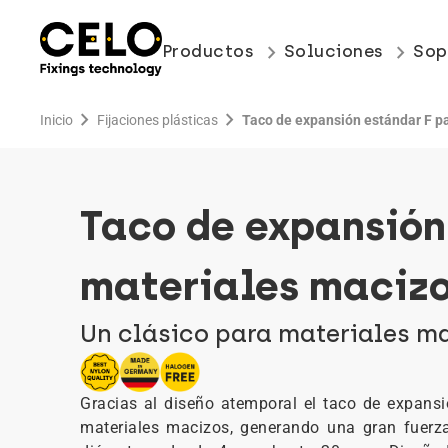
keyboard_arrow_right
keyboard_arrow_right
Productos
Soluciones
Sop
chevron_right
chevron_right
Inicio
Fijaciones plásticas
Taco de expansión estándar F p
Taco de expansión
materiales maciz
Un clásico para materiales m
Gracias al diseño atemporal el taco de expan
materiales macizos, generando una gran fuerza