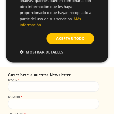
análisis, quienes pueden combinarla con
shopping_cart
865TA30
10
-
-
otra información que les haya
proporcionado o que hayan recopilado a
partir del uso de sus servicios.
Más
información
¿Tienes alguna duda sobre este
ACEPTAR TODO
producto?
MOSTRAR DETALLES
arrow_forward
Solicitar más información
Suscríbete a nuestra Newsletter
EMAIL
*
NOMBRE
*