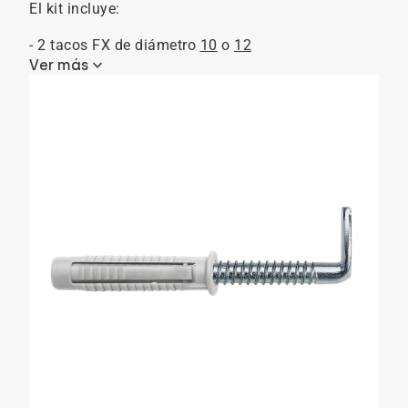
El kit incluye:
- 2 tacos FX de diámetro
10
o
12
keyboard_arrow_down
Ver más