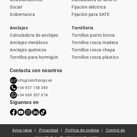
Social
Fijación eléctrica
Gobernanza
Fijación para SATE
Anclajes
Tornillería
Calculadora de anclajes
Tornillos punto broca
Anclajes metálicos
Tornillos rosca madera
Anclajes químicos
Tornillos rosca chapa
Tornillos para hormigón
Tornillos rosca plástico
Contacta con nosotros
info@celofixings.es
+34 937 158 383
+34 669 307 674
Síguenos en
Aviso legal
Privacidad
Política de cookies
Control de