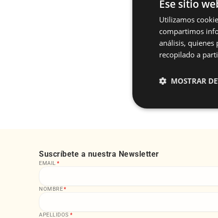
Ese sitio we
Utilizamos cookie
compartimos infor
análisis, quiene
recopilado a parti
¿Tie
MOSTRAR DE
Suscríbete a nuestra Newsletter
EMAIL
*
NOMBRE
*
APELLIDOS
*