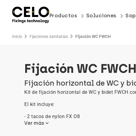
keyboard_arrow_right
keyboard_arrow_right
Productos
Soluciones
Sop
chevron_right
chevron_right
Inicio
Fijaciones sanitarias
Fijación WC FWCH
Fijación WC FWC
Fijación horizontal de WC y bi
Kit de fijación horizontal de WC y bidet FWCH con
El kit incluye:
- 2 tacos de nylon FX O8
keyboard_arrow_down
Ver más