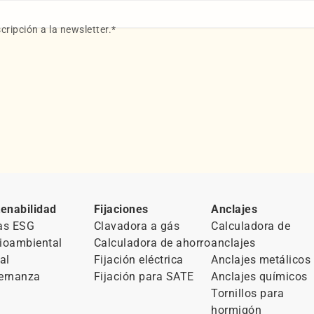
cripción a la newsletter.
*
enabilidad
Fijaciones
Anclajes
as ESG
Clavadora a gás
Calculadora de
ioambiental
Calculadora de ahorro
anclajes
al
Fijación eléctrica
Anclajes metálicos
ernanza
Fijación para SATE
Anclajes químicos
Tornillos para
hormigón