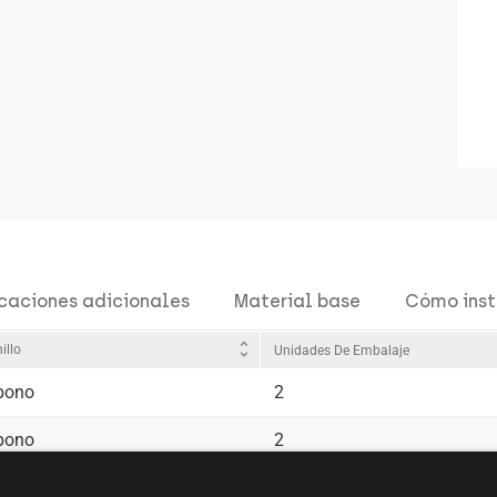
icaciones adicionales
Material base
Cómo inst
unfold_more
illo
Unidades De Embalaje
rbono
2
rbono
2