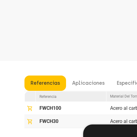
Referencias
Aplicaciones
Especif
Material Del Torn
Referencia
shopping_cart
FWCH100
Acero al ca
shopping_cart
FWCH30
Acero al ca