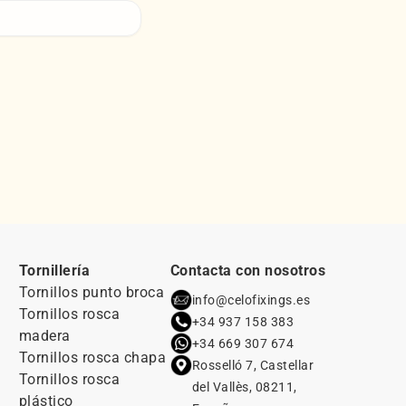
Tornillería
Contacta con nosotros
Tornillos punto broca
info@celofixings.es
Tornillos rosca
+34 937 158 383
madera
+34 669 307 674
Tornillos rosca chapa
Rosselló 7, Castellar
Tornillos rosca
del Vallès, 08211,
plástico