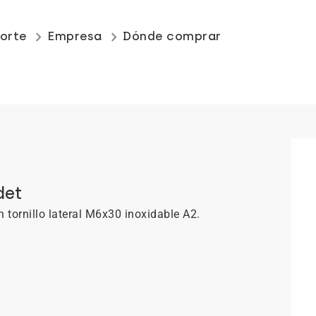
keyboard_arrow_right
keyboard_arrow_right
orte
Empresa
Dónde comprar
H
det
 tornillo lateral M6x30 inoxidable A2.