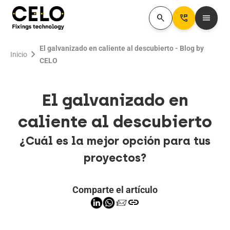
search
Perm_Phone_Msg
menu
El galvanizado en caliente al descubierto - Blog by
chevron_right
Inicio
CELO
El galvanizado en
caliente al descubierto
¿Cuál es la mejor opción para tus
proyectos?
Comparte el artículo
link