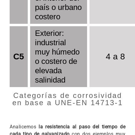
país o urbano
costero
Exterior:
industrial
muy húmedo
C5
4 a 8
o costero de
elevada
salinidad
Categorías de corrosividad
en base a UNE-EN 14713-1
Analicemos
la resistencia al paso del tiempo de
cada tipo de galvanizado
con dos ejemplos muy