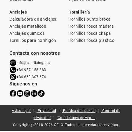
Anclajes
Tornillería
Calculadora de anclajes
Tornillos punto broca
Anclajes metálicos
Tornillos rosca madera
Anclajes químicos
Tornillos rosca chapa
Tornillos para hormigón
Tornillos rosca plástico
Contacta con nosotros
info@celofixings.es
+34 937 158 383
+34 669 307 674
Síguenos en
Aviso legal
Privacidad
Política de cookies
Control de
privacidad
Condiciones de venta
Copyright @2018-2026 CELO. Todos los derechos reservados.