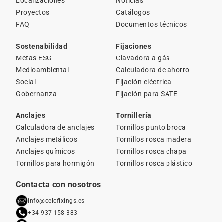
Localizaciones
Noticias
Proyectos
Catálogos
FAQ
Documentos técnicos
Sostenabilidad
Fijaciones
Metas ESG
Clavadora a gás
Medioambiental
Calculadora de ahorro
Social
Fijación eléctrica
Gobernanza
Fijación para SATE
Anclajes
Tornillería
Calculadora de anclajes
Tornillos punto broca
Anclajes metálicos
Tornillos rosca madera
Anclajes químicos
Tornillos rosca chapa
Tornillos para hormigón
Tornillos rosca plástico
Contacta con nosotros
info@celofixings.es
+34 937 158 383