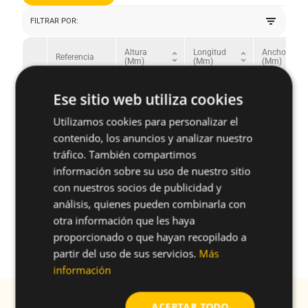
filter_list
FILTRAR POR:
Altura
Longitud
Ancho
unfold_more
unfold_more
un
Referencia
(mm)
(mm)
(mm)
×
shopping_cart
15BBT
7
14
9
Ese sitio web utiliza cookies
shopping_cart
Utilizamos cookies para personalizar el
19BBT
9
23
16
contenido, los anuncios y analizar nuestro
tráfico. También compartimos
información sobre su uso de nuestro sitio
con nuestros socios de publicidad y
¿Tienes alguna duda sobre este
análisis, quienes pueden combinarla con
producto?
otra información que les haya
proporcionado o que hayan recopilado a
arrow_forward
Solicitar más información
partir del uso de sus servicios.
Más
información
Suscríbete a nuestra Newsletter
ACEPTAR TODO