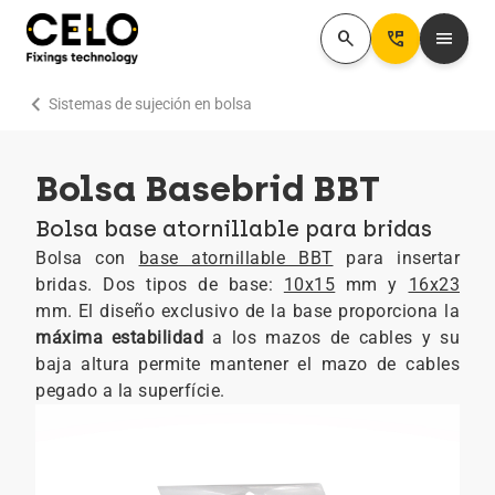
search
Perm_Phone_Msg
menu
chevron_right
Sistemas de sujeción en bolsa
Bolsa Basebrid BBT
Bolsa base atornillable para bridas
Bolsa con
base atornillable BBT
para insertar
bridas. Dos tipos de base:
10x15
mm y
16x23
mm. El diseño exclusivo de la base proporciona la
máxima estabilidad
a los mazos de cables y su
baja altura permite mantener el mazo de cables
pegado a la superfície.