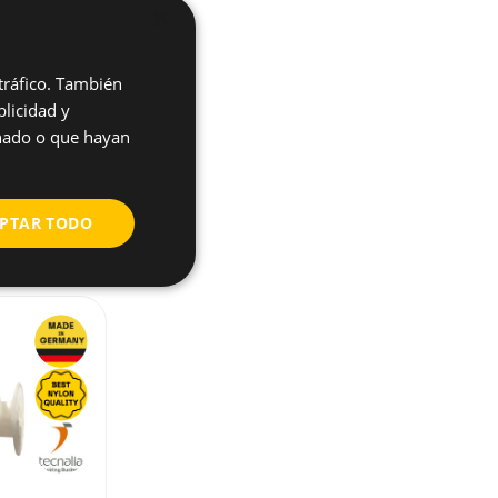
ucto?
×
 tráfico. También
licidad y
onado o que hayan
PTAR TODO