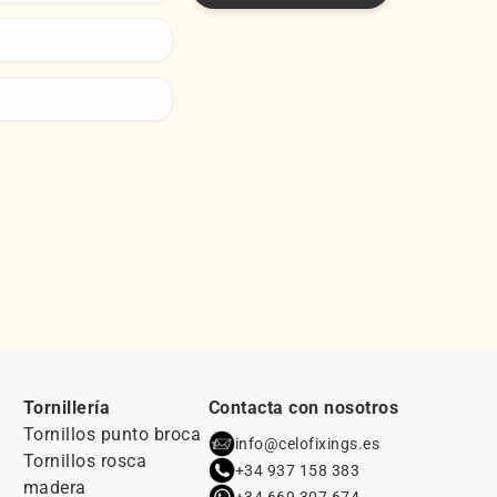
Tornillería
Contacta con nosotros
Tornillos punto broca
info@celofixings.es
Tornillos rosca
+34 937 158 383
madera
+34 669 307 674