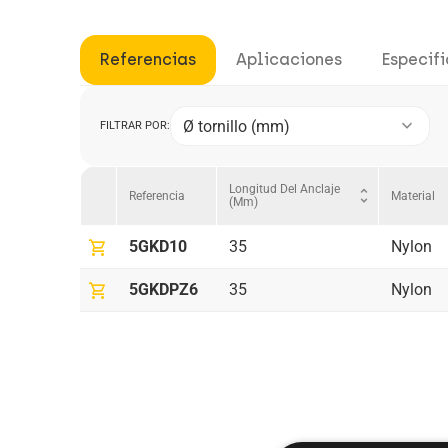
Referencias
Aplicaciones
Especif
keyboard_arrow_down
Ø tornillo (mm)
FILTRAR POR:
Longitud Del Anclaje
unfold_more
Material
Referencia
(mm)
shopping_cart
5GKD10
35
Nylon
shopping_cart
5GKDPZ6
35
Nylon