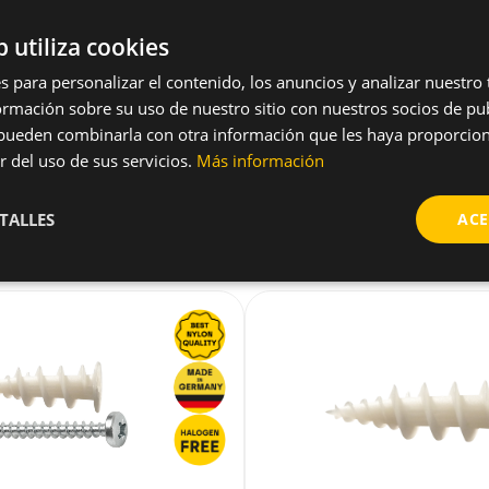
nes alguna duda sobre este prod
b utiliza cookies
arrow_forward
Solicitar más información
s para personalizar el contenido, los anuncios y analizar nuestro
mación sobre su uso de nuestro sitio con nuestros socios de pub
s pueden combinarla con otra información que les haya proporci
r del uso de sus servicios.
Más información
TALLES
ACE
Productos relacionados