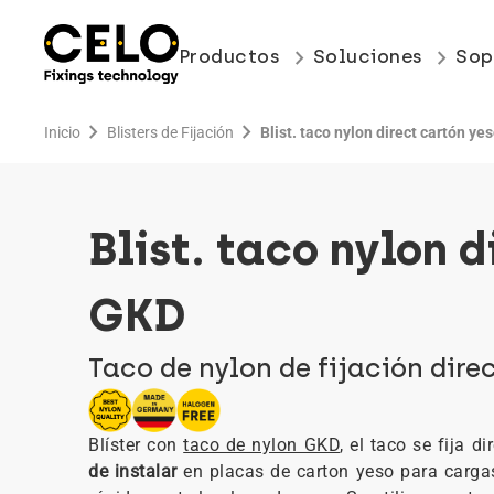
keyboard_arrow_right
keyboard_arrow_right
Productos
Soluciones
Sop
chevron_right
chevron_right
Inicio
Blisters de Fijación
Blist. taco nylon direct cartón y
Blist. taco nylon 
GKD
Taco de nylon de fijación dire
Blíster con
taco de nylon GKD
, el taco se fija d
de instalar
en placas de carton yeso para cargas