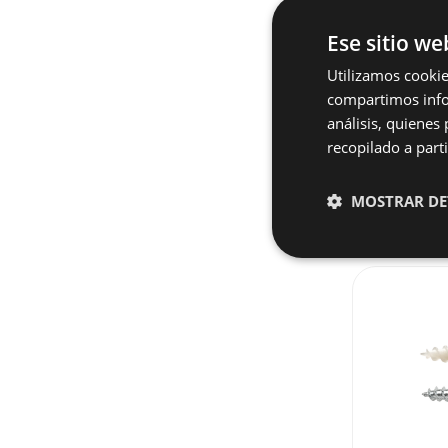
¿Tie
Ese sitio we
Utilizamos cookie
compartimos infor
análisis, quiene
recopilado a parti
MOSTRAR DE