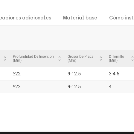
icaciones adicionales
Material base
Cómo inst
Profundidad De Inserción
Grosor De Placa
Ø Tornillo
unfold_more
unfold_more
unfold_more
unfold_m
(mm)
(mm)
(mm)
≥22
9-12.5
3-4.5
≥22
9-12.5
4