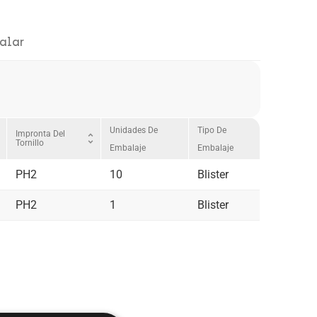
alar
Unidades De
Tipo De
Impronta Del
ore
unfold_more
Tornillo
Embalaje
Embalaje
PH2
10
Blister
PH2
1
Blister