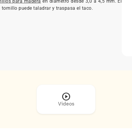
nillos para madera
en diámetro desde 3,0 a 4,5 mm. El
 tornillo puede taladrar y traspasa el taco.
play_circle
Videos