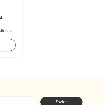
 a
directa