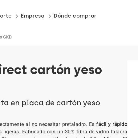
keyboard_arrow_right
keyboard_arrow_right
orte
Empresa
Dónde comprar
eso GKD
direct cartón yeso
cta en placa de cartón yeso
irectamente al no necesitar pretaladro. Es
fácil y rápido
 ligeras. Fabricado con un 30% fibra de vidrio taladra