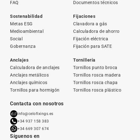
FAQ
Documentos técnicos
Sostenabilidad
Fijaciones
Metas ESG
Clavadora a gás
Medioambiental
Calculadora de ahorro
Social
Fijación eléctrica
Gobernanza
Fijación para SATE
Anclajes
Tornillería
Calculadora de anclajes
Tornillos punto broca
Anclajes metálicos
Tornillos rosca madera
Anclajes químicos
Tornillos rosca chapa
Tornillos para hormigón
Tornillos rosca plástico
Contacta con nosotros
info@celofixings.es
+34 937 158 383
+34 669 307 674
Síguenos en