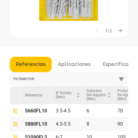
arrow_back
arrow_forward
1/2
Referencias
Aplicaciones
Especificacio
filter_list
FILTRAR POR:
Diámetro
Profundida
Ø Tornillo
unfold_more
unfold_more
Del Agujero
De Agujero
Referencia
(mm)
(mm)
(mm)
shopping_cart
5660FL10
3.5-4.5
6
70
shopping_cart
5880FL10
4.5-5.5
8
90
shopping_cart
51090FL5
6-7
10
105