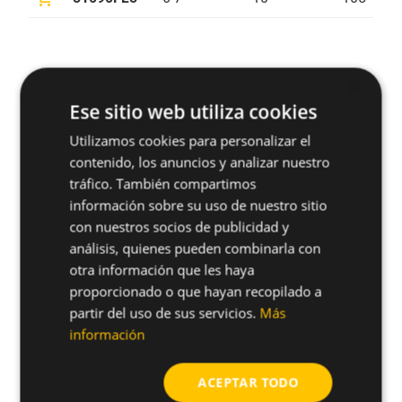
×
¿Tienes alguna duda sobre este
Ese sitio web utiliza cookies
producto?
Utilizamos cookies para personalizar el
arrow_forward
Solicitar más información
contenido, los anuncios y analizar nuestro
tráfico. También compartimos
información sobre su uso de nuestro sitio
con nuestros socios de publicidad y
análisis, quienes pueden combinarla con
Productos relacionados
otra información que les haya
proporcionado o que hayan recopilado a
partir del uso de sus servicios.
Más
información
ACEPTAR TODO