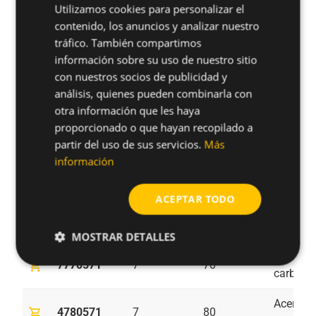
Utilizamos cookies para personalizar el
Acero al
contenido, los anuncios y analizar nuestro
shopping_cart
4750571
7
50
carbono
tráfico. También compartimos
información sobre su uso de nuestro sitio
Acero al
shopping_cart
con nuestros socios de publicidad y
7750571
7
50
carbono
análisis, quienes pueden combinarla con
otra información que les haya
Acero al
shopping_cart
4760571
7
60
proporcionado o que hayan recopilado a
carbono
partir del uso de sus servicios.
Más
información
Acero al
shopping_cart
7760571
7
60
carbono
ACEPTAR TODO
Acero al
shopping_cart
4770571
7
70
carbono
MOSTRAR DETALLES
Acero al
shopping_cart
7770571
7
70
carbono
Acero al
shopping_cart
4780571
7
80