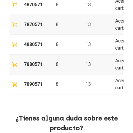
Acero al
shopping_cart
4870571
8
13
carbono
Acero al
shopping_cart
7870571
8
13
carbono
Acero al
shopping_cart
4880571
8
13
carbono
Acero al
shopping_cart
7880571
8
13
carbono
Acero al
shopping_cart
7890571
8
13
carbono
¿Tienes alguna duda sobre este
producto?