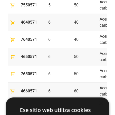
Acero al
shopping_cart
7550571
5
50
carbono
Acero al
shopping_cart
4640571
6
40
carbono
Acero al
shopping_cart
7640571
6
40
carbono
Acero al
shopping_cart
4650571
6
50
carbono
Acero al
shopping_cart
7650571
6
50
carbono
Acero al
shopping_cart
4660571
6
60
carbono
×
Acero al
shopping_cart
7660571
6
60
Ese sitio web utiliza cookies
carbono