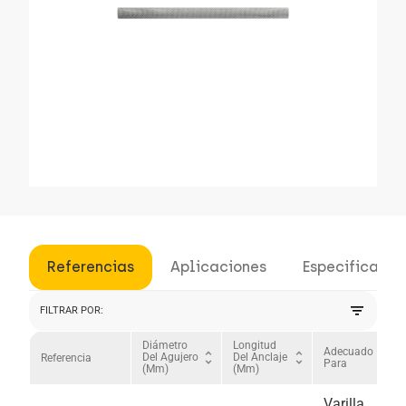
Referencias
Aplicaciones
Especificacio
filter_list
FILTRAR POR:
Diámetro
Longitud
Adecuado
unfold_more
unfold_more
unfold_more
Del Agujero
Del Anclaje
Referencia
Para
(mm)
(mm)
Varilla