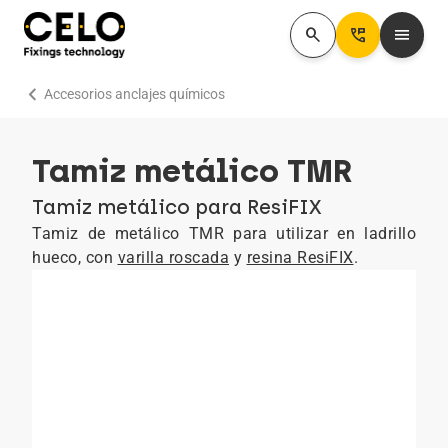
search
Perm_Phone_Msg
menu
chevron_right
Accesorios anclajes químicos
Tamiz metálico TMR
Tamiz metálico para ResiFIX
Tamiz de metálico TMR para utilizar en ladrillo
hueco, con
varilla roscada
y
resina ResiFIX
.