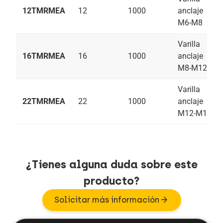
12TMRMEA
12
1000
anclaje
M6-M8
Varilla
16TMRMEA
16
1000
anclaje
M8-M12
Varilla
22TMRMEA
22
1000
anclaje
M12-M16
¿Tienes alguna duda sobre este
producto?
arrow_forward
Solicitar más información