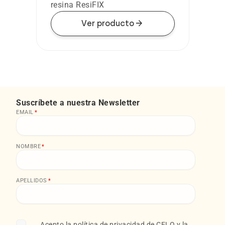
resina ResiFIX
arrow_forward
Ver producto
Suscríbete a nuestra Newsletter
EMAIL
*
NOMBRE
*
APELLIDOS
*
Acepto la
política de privacidad
de CELO y la