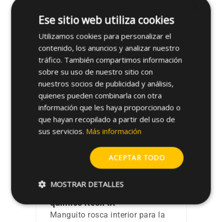
×
Ese sitio web utiliza cookies
Productos relacionados
Utilizamos cookies para personalizar el
contenido, los anuncios y analizar nuestro
tráfico. También compartimos información
sobre su uso de nuestro sitio con
nuestros socios de publicidad y análisis,
quienes pueden combinarla con otra
información que les haya proporcionado o
que hayan recopilado a partir del uso de
sus servicios.
Más información
ACEPTAR TODO
Manguito de plástico IGH con
MOSTRAR DETALLES
rosca interina para taco
químico ResiFIX
Manguito rosca interior para la