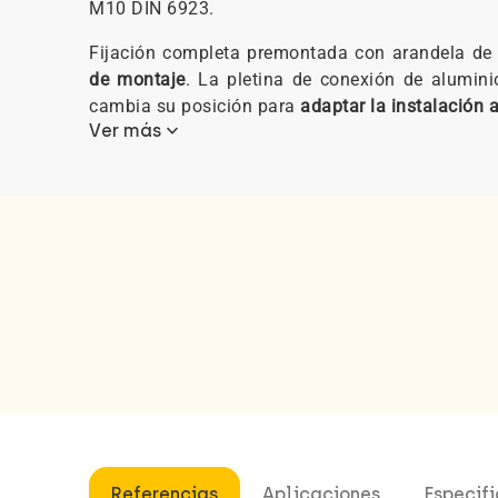
M10 DIN 6923.
Fijación completa premontada con arandela d
de montaje
. La pletina de conexión de aluminio
cambia su posición para
adaptar la instalación 
keyboard_arrow_down
Ver más
Referencias
Aplicaciones
Especif