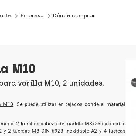
keyboard_arrow_right
keyboard_arrow_right
orte
Empresa
Dónde comprar
la M10
para varilla M10, 2 unidades.
la M10
. Se puede utilizar en tejados donde el material
uminio, 2
tornillos cabeza de martillo M8x25
inoxidable
2 y 2
tuercas M8 DIN 6923
inoxidable A2 y 4 tuercas