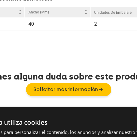
unfold_more
unfold_more
Ancho (mm)
Unidades De Embalaje
40
2
nes alguna duda sobre este prod
arrow_forward
Solicitar más información
b utiliza cookies
s para personalizar el contenido, los anuncios y analizar nuestro