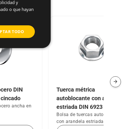
licidad y
onado o que hayan
PTAR TODO
arrow_forward
ocero DIN
Tuerca métrica
 cincado
autoblocante con arandela
ocero ancha en
estriada DIN 6923
Bolsa de tuercas autoblocantes
con arandela estriada DIN 6923.