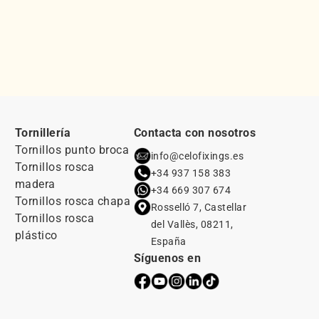
Tornillería
Contacta con nosotros
Tornillos punto broca
info@celofixings.es
Tornillos rosca
+34 937 158 383
madera
+34 669 307 674
Tornillos rosca chapa
Rosselló 7, Castellar
Tornillos rosca
del Vallès, 08211,
plástico
España
Síguenos en