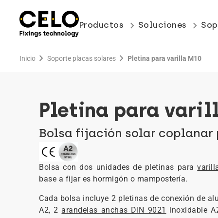
keyboard_arrow_right
keyboard_arrow_right
Productos
Soluciones
Sop
chevron_right
chevron_right
Inicio
Soporte placas solares
Pletina para varilla M10
Pletina para varil
Bolsa fijación solar coplanar 
Bolsa con dos unidades de pletinas para
varil
base a fijar es hormigón o mampostería.
Cada bolsa incluye 2 pletinas de conexión de al
A2, 2
arandelas anchas DIN 9021
inoxidable A