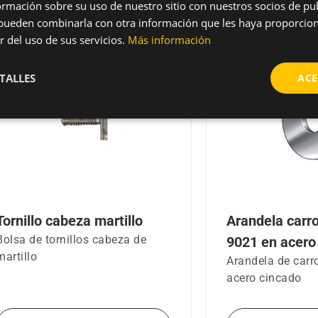
mación sobre su uso de nuestro sitio con nuestros socios de pub
Productos relacionados
s pueden combinarla con otra información que les haya proporci
r del uso de sus servicios.
Más información
TALLES
ACE
Tornillo cabeza martillo
Arandela carr
Bolsa de tornillos cabeza de
9021 en acero
martillo
Arandela de carr
acero cincado