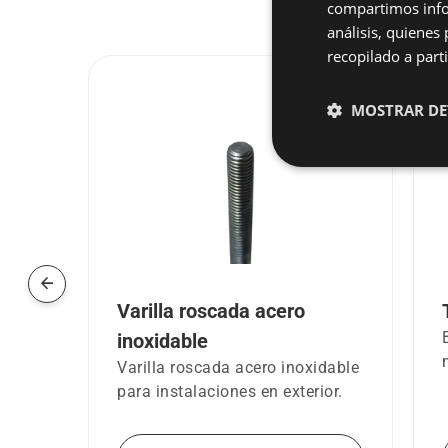
compartimos infor
análisis, quiene
recopilado a parti
MOSTRAR DE
arrow_back
Varilla roscada acero
dela
inoxidable
Varilla roscada acero inoxidable
para instalaciones en exterior.
ntes
6923.