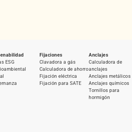
enabilidad
Fijaciones
Anclajes
as ESG
Clavadora a gás
Calculadora de
ioambiental
Calculadora de ahorro
anclajes
al
Fijación eléctrica
Anclajes metálicos
ernanza
Fijación para SATE
Anclajes químicos
Tornillos para
hormigón