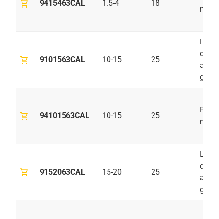
shopping_cart
9415463CAL
1.5-4
18
negr
Lámi
de zi
shopping_cart
9101563CAL
10-15
25
alumi
gris
Pint
shopping_cart
94101563CAL
10-15
25
negr
Lámi
de zi
shopping_cart
9152063CAL
15-20
25
alumi
gris