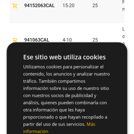
Pint
shopping_cart
94152063CAL
15-20
25
negr
Lámi
de zi
shopping_cart
941063CAL
4-10
25
alumi
×
gris
Ese sitio web utiliza cookies
Utilizamos cookies para personalizar el
Pint
contenido, los anuncios y analizar nuestro
shopping_cart
9441063CAL
4-10
25
negr
tráfico. También compartimos
información sobre su uso de nuestro sitio
con nuestros socios de publicidad y
análisis, quienes pueden combinarla con
otra información que les haya
¿Tienes alguna duda sobre este
proporcionado o que hayan recopilado a
partir del uso de sus servicios.
Más
producto?
información