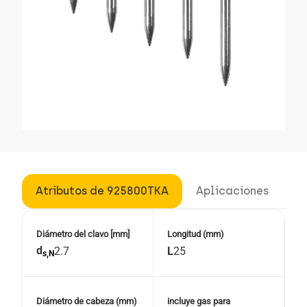
Atributos de 925800TKA
Aplicaciones
E
Diámetro del clavo [mm]
Longitud (mm)
d
2.7
L
25
s,N
Diámetro de cabeza (mm)
incluye gas para