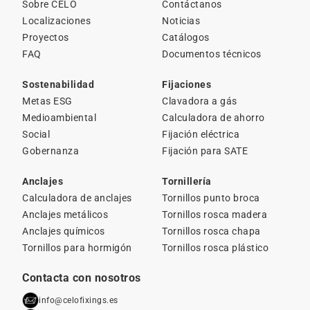
Sobre CELO
Contáctanos
Localizaciones
Noticias
Proyectos
Catálogos
FAQ
Documentos técnicos
Sostenabilidad
Fijaciones
Metas ESG
Clavadora a gás
Medioambiental
Calculadora de ahorro
Social
Fijación eléctrica
Gobernanza
Fijación para SATE
Anclajes
Tornillería
Calculadora de anclajes
Tornillos punto broca
Anclajes metálicos
Tornillos rosca madera
Anclajes químicos
Tornillos rosca chapa
Tornillos para hormigón
Tornillos rosca plástico
Contacta con nosotros
info@celofixings.es