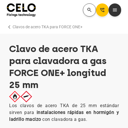
search
Perm_Phone_Msg
menu
chevron_right
Clavos de acero TKA para FORCE ONE+
Clavo de acero TKA
para clavadora a gas
FORCE ONE+ longitud
25 mm
Los clavos de acero TKA de 25 mm estándar
sirven para
instalaciones rápidas en hormigón y
ladrillo macizo
con clavadora a gas.