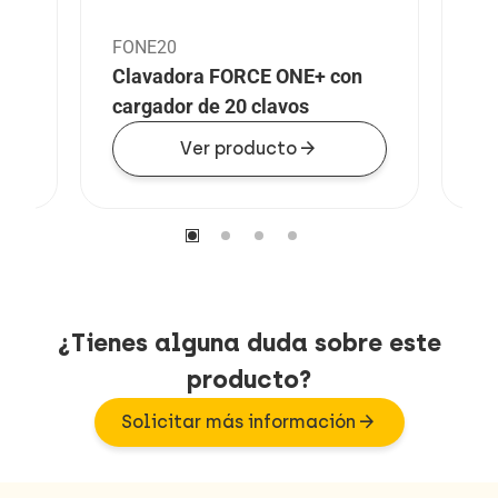
FONE20
Clavadora FORCE ONE+ con
cargador de 20 clavos
arrow_forward
Ver producto
¿Tienes alguna duda sobre este
producto?
arrow_forward
Solicitar más información